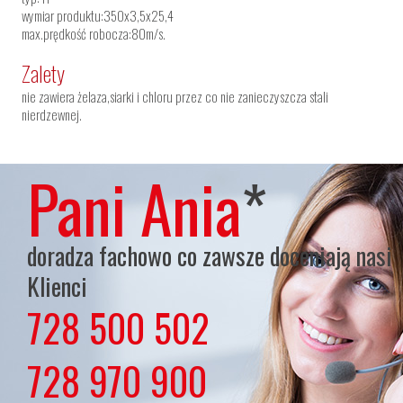
wymiar produktu:350x3,5x25,4
max.prędkość robocza:80m/s.
Zalety
nie zawiera żelaza,siarki i chloru przez co nie zanieczyszcza stali
nierdzewnej.
Pani Ania
*
doradza fachowo co zawsze doceniają nasi
Klienci
728 500 502
lub
728 970 900