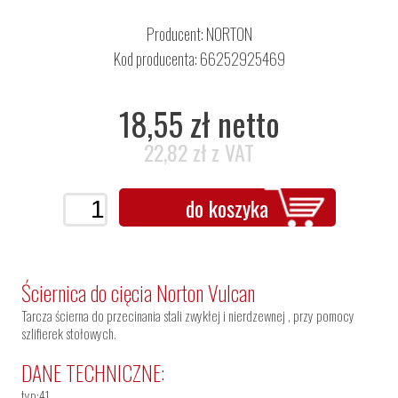
Producent:
NORTON
Kod producenta: 66252925469
18,55 zł netto
22,82 zł z VAT
do koszyka
Ściernica do cięcia Norton Vulcan
Tarcza ścierna do przecinania stali zwykłej i nierdzewnej , przy pomocy
szlifierek stołowych.
DANE TECHNICZNE:
typ:41