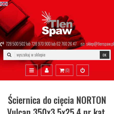
728 500 502
lub
728 970 900
lub
62 760 26 47
sklep@tlenspaw.pl
OK
(
0
)
Ściernica do cięcia NORTON
Vulcan 350x3,5x25,4 nr kat.