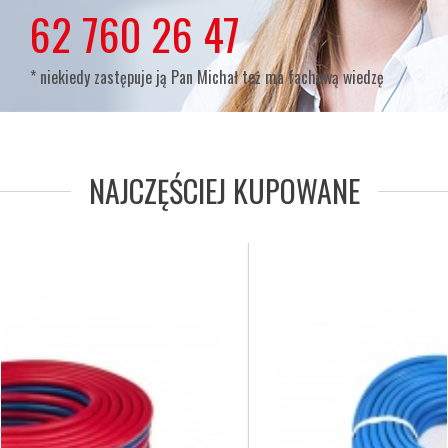
lub
62 760 26 47
* niekiedy zastępuje ją Pan Michał też ma fachową wiedzę
NAJCZĘŚCIEJ KUPOWANE