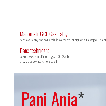
Manometr GCE Gaz Palny
Stosowany aby zapewnić właściwe wartości ciśnienia na wejściu pal
Dane techniczne:
zakres wskazań ciśnienia gazu 0 - 2,5 bar
przyłącze gwintowane G3/8 LH"
Pani Ania
*