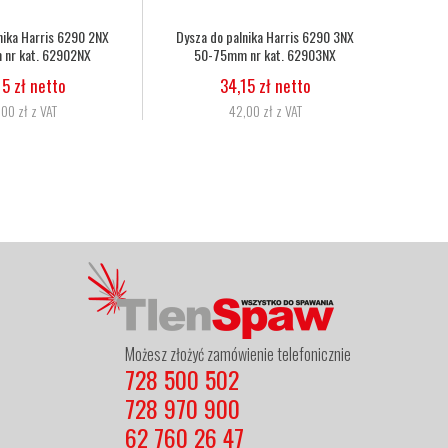
o-acetylenowy duet fi
Wąż tlenowy fi 6,3
Nak
, 8,0mm nr kat.
Har
5,07 zł netto
72333086010
6,24 zł z VAT
,06 zł netto
3,60 zł z VAT
Możesz złożyć zamówienie telefonicznie
728 500 502
728 970 900
62 760 26 47