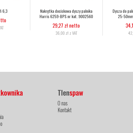
arris 6290 2NX
Dysza do palnika Harris 6290 3NX
Wąż tlenow
t. 62902NX
50-75mm nr kat. 62903NX
6,3mm
2
 netto
34,15 zł netto
11
z VAT
42,00 zł z VAT
1
tkownika
Tlen
spaw
O nas
Kontakt
ia
ło