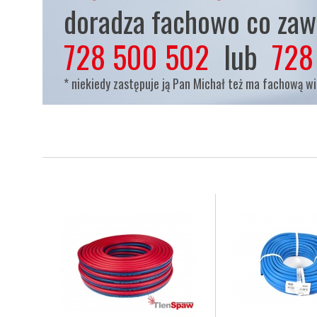
doradza fachowo co zaws
728 500 502
lub
728
* niekiedy zastępuje ją Pan Michał też ma fachową w