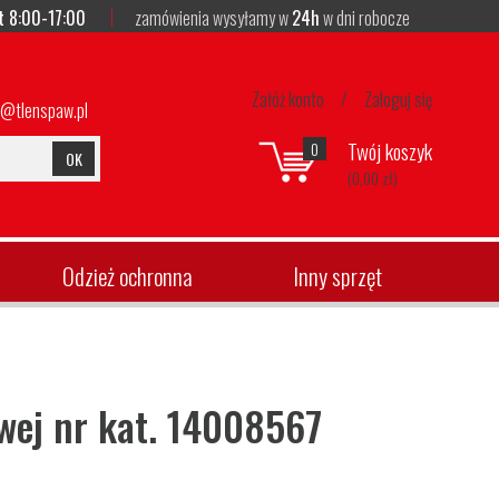
t 8:00-17:00
zamówienia wysyłamy w
24h
w dni robocze
Załóż konto
/
Zaloguj się
p@tlenspaw.pl
Twój koszyk
0
OK
(0,00 zł)
Odzież ochronna
Inny sprzęt
wej nr kat. 14008567