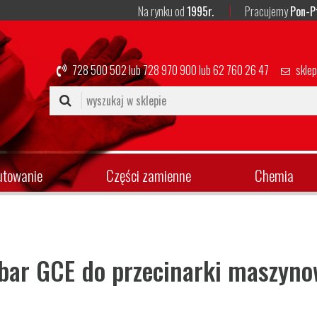
Na rynku od
1995r.
Pracujemy
Pon-P
728 500 502
lub
728 970 900
lub
62 760 26 47
skle
utowanie
Części zamienne
Chemia
bar GCE do przecinarki maszyno