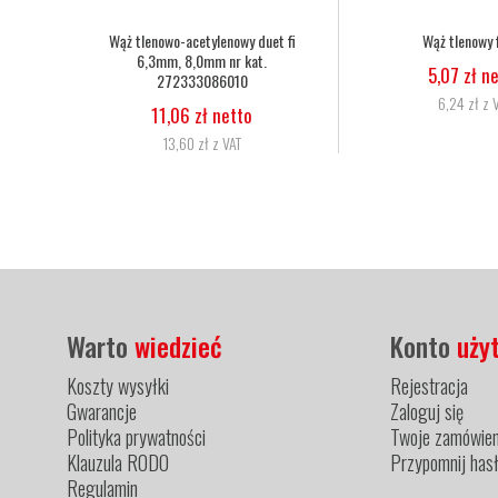
Nakrętka dociskowa dyszy palnika
Dysza do palnika H
Harris 6259-BPS nr kat. 9002560
25-50mm nr ka
29,27 zł netto
34,15 zł
36,00 zł z VAT
42,00 zł 
Warto
wiedzieć
Konto
uży
Koszty wysyłki
Rejestracja
Gwarancje
Zaloguj się
Polityka prywatności
Twoje zamówien
Klauzula RODO
Przypomnij has
Regulamin