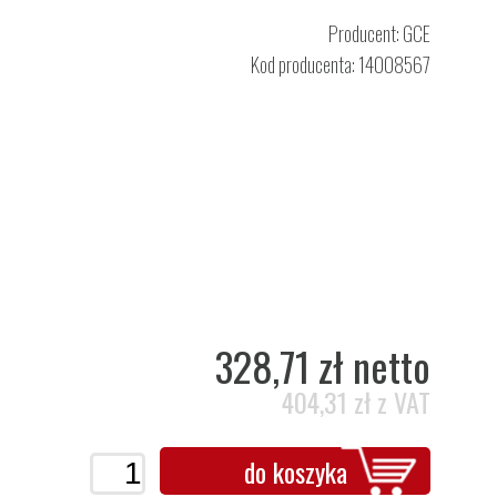
Producent:
GCE
Kod producenta: 14008567
328,71 zł netto
404,31 zł z VAT
do koszyka