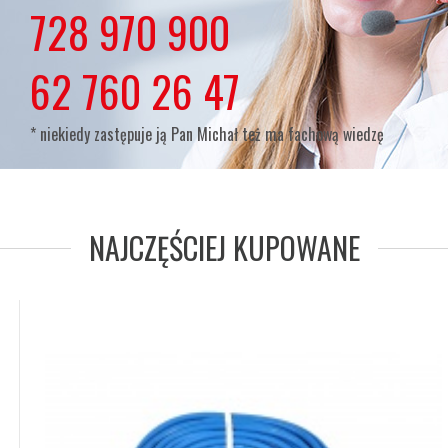
lub
728 970 900
lub
62 760 26 47
* niekiedy zastępuje ją Pan Michał też ma fachową wiedzę
NAJCZĘŚCIEJ KUPOWANE