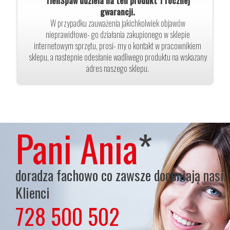
TlenSpaw udziela na ten produkt 1 rocznej
gwarancji.
W przypadku zauważenia jakichkolwiek objawów
nieprawidłowe- go działania zakupionego w sklepie
internetowym sprzętu, prosi- my o kontakt w pracownikiem
sklepu, a nastepnie odesłanie wadliwego produktu na wskazany
adres naszego sklepu.
Pani Ania
*
doradza fachowo co zawsze doceniają nasi
Klienci
728 500 502