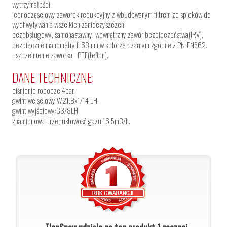
wytrzymałości.
jednoczęściowy zaworek redukcyjny z wbudowanym filtrem ze spieków do
wychwytywania wszelkich zanieczyszczeń.
bezobsługowy, samonastawny, wewnętrzny zawór bezpieczeństwa(IRV).
bezpieczne manometry fi 63mm w kolorze czarnym zgodne z PN-EN562.
uszczelnienie zaworka - PTF(teflon).
DANE TECHNICZNE:
ciśnienie robocze:4bar.
gwint wejściowy:W21,8x1/14”LH.
gwint wyjściowy:G3/8LH
znamionowa przepustowość gazu 16,5m3/h.