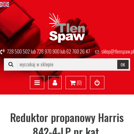
728 500 502
lub
728 970 900
lub
62 760 26 47
sklep@tlenspaw.pl
OK
(
0
)
Reduktor propanowy Harris
842-4-LP nr kat.