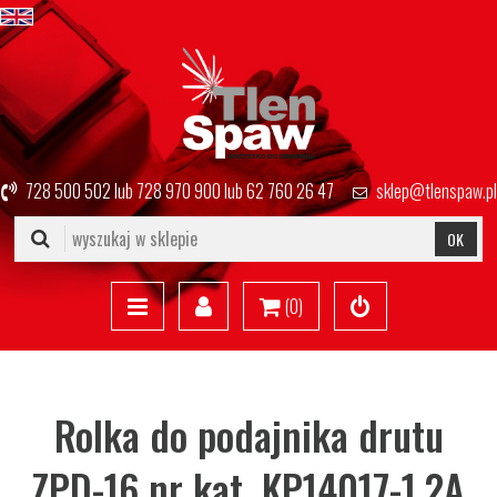
728 500 502
lub
728 970 900
lub
62 760 26 47
sklep@tlenspaw.pl
OK
(
0
)
Rolka do podajnika drutu
ZPD-16 nr kat. KP14017-1.2A