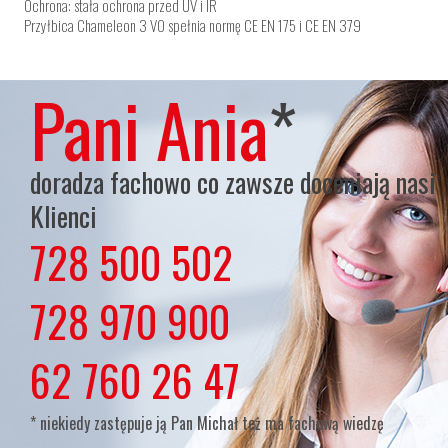
Ochrona: stała ochrona przed UV i IR
Przyłbica Chameleon 3 V0 spełnia normę CE EN 175 i CE EN 379
Pani Ania
*
doradza fachowo co zawsze doceniają nasi
Klienci
728 500 502
lub
728 970 900
lub
62 760 26 47
* niekiedy zastępuje ją Pan Michał też ma fachową wiedzę