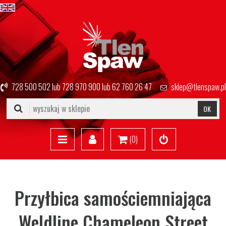
728 500 502
lub
728 970 900
lub
62 760 26 47
sklep@tlenspaw.pl
OK
(
0
)
Przyłbica samościemniająca
Weldline Chameleon Street