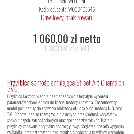
Producent:
WELDLINE
Kod producenta: W000403546
Chwilowy brak towaru
1 060,00 zł netto
1 303,80 zł z VAT
Przyłbica samościemniająca Street Art Chamelon
3VO
Przyłbica łącząca w sobie bezpieczeństwo z bogatym wyborem
parametrów odpowiednich do każdej metody spawania. Prezentowany
model jest idealny do spawania elektrodą otuloną MMA, metodą MIG, oraz
TIG. Stanowi idealne rozwiązanie dla małych oraz średnich warsztatów
spawalniczych, samochodowych oraz gospodarstw rolnych. Kształt
przyłbicy zapewnia optymalna ochronę głowy. Nagłowie posiada wygodną
wyściółkę, oraz czterostopniową regulacje położenia przyłbicy względem