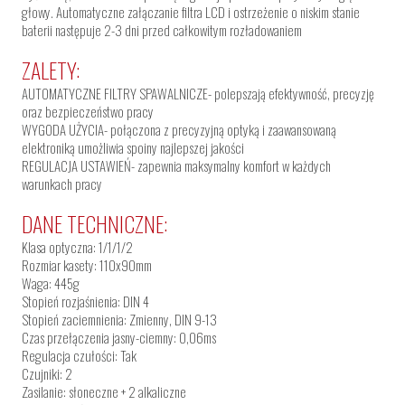
głowy. Automatyczne załączanie filtra LCD i ostrzeżenie o niskim stanie
baterii następuje 2-3 dni przed całkowitym rozładowaniem
ZALETY:
AUTOMATYCZNE FILTRY SPAWALNICZE- polepszają efektywność, precyzję
oraz bezpieczeństwo pracy
WYGODA UŻYCIA- połączona z precyzyjną optyką i zaawansowaną
elektroniką umożliwia spoiny najlepszej jakości
REGULACJA USTAWIEŃ- zapewnia maksymalny komfort w każdych
warunkach pracy
DANE TECHNICZNE:
Klasa optyczna: 1/1/1/2
Rozmiar kasety: 110x90mm
Waga: 445g
Stopień rozjaśnienia: DIN 4
Stopień zaciemnienia: Zmienny, DIN 9-13
Czas przełączenia jasny-ciemny: 0,06ms
Regulacja czułości: Tak
Czujniki: 2
Zasilanie: słoneczne + 2 alkaliczne