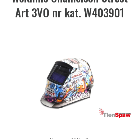
Art 3VO nr kat. W403901