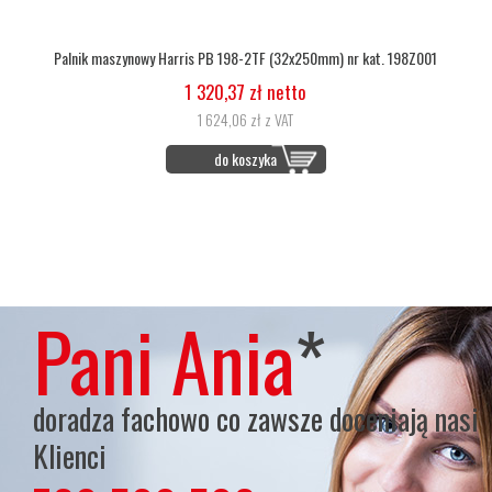
Palnik maszynowy Harris PB 198-2TF (32x250mm) nr kat. 198Z001
1 320,37 zł netto
1 624,06 zł z VAT
do koszyka
Pani Ania
*
doradza fachowo co zawsze doceniają nasi
Klienci