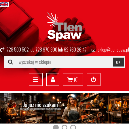
728 500 502
lub
728 970 900
lub
62 760 26 47
sklep@tlenspaw.pl
OK
(
0
)