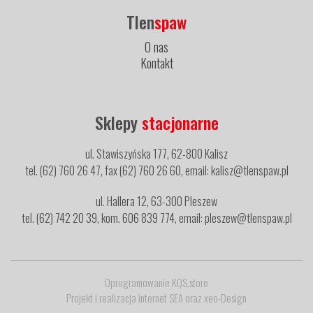
Tlen
spaw
O nas
Kontakt
Sklepy
stacjonarne
ul. Stawiszyńska 177, 62-800 Kalisz
tel. (62) 760 26 47, fax (62) 760 26 60, email: kalisz@tlenspaw.pl
ul. Hallera 12, 63-300 Pleszew
tel. (62) 742 20 39, kom. 606 839 774, email: pleszew@tlenspaw.pl
Oprogramowanie KQS.store
Projekt i realizacja
internet SEA
oraz
xeo-Design