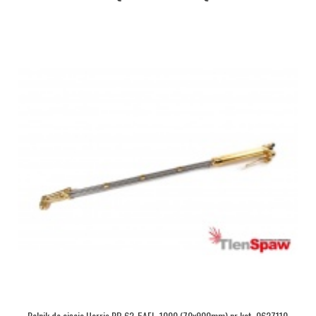
Palnik do cięcia Harris PB 62-5AFL-1000 (70x900mm) nr kat. 062Z110