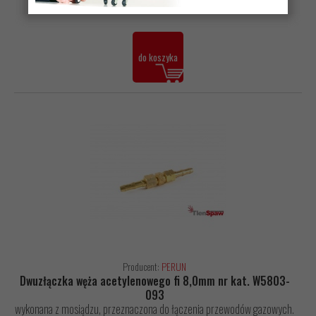
134,16 zł z VAT
do koszyka
Producent:
PERUN
Dwuzłączka węża acetylenowego fi 8,0mm nr kat. W5803-
093
wykonana z mosiądzu, przeznaczona do łączenia przewodów gazowych.