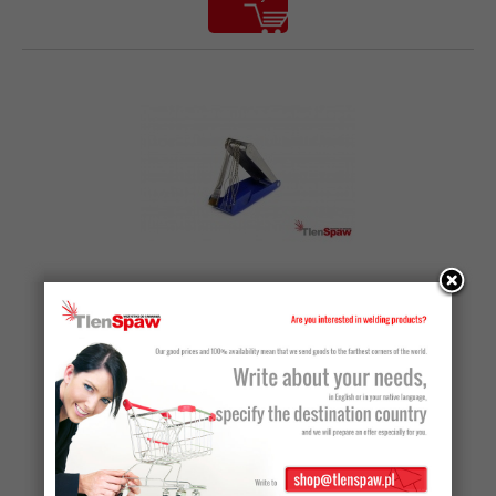
Producent:
HARRIS
Czyścik dysz palnika maszynowego Harris E-9 nr kat.
9000160
solidnie wykonany z drutu stalowego w oprawie metalowej do
regeneracji i czyszczenia otworów wylotowych w palniku.
109,07 zł netto