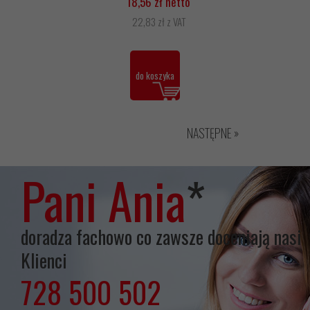
18,56 zł netto
22,83 zł z VAT
do koszyka
NASTĘPNE »
Pani Ania
*
doradza fachowo co zawsze doceniają nasi
Klienci
728 500 502