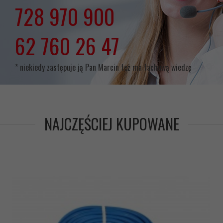
lub
728 970 900
lub
62 760 26 47
* niekiedy zastępuje ją Pan Marcin też ma fachową wiedzę
NAJCZĘŚCIEJ KUPOWANE