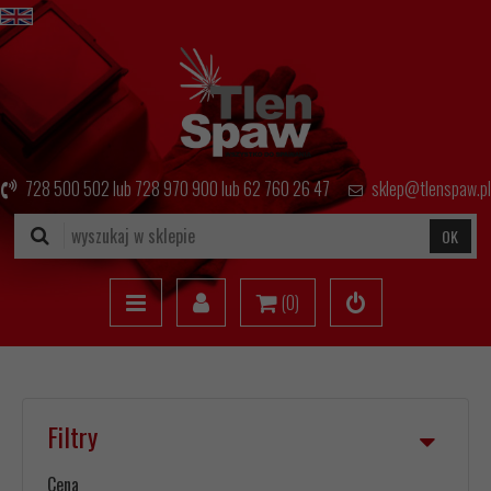
728 500 502
lub
728 970 900
lub
62 760 26 47
sklep@tlenspaw.pl
OK
(
0
)
Filtry
Cena