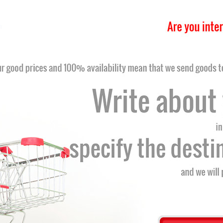
wa Y11P nr 2 (15-40mm) nr kat. C122-0020
kach Perun PC211P/Y11 z gwintem 8x1,25mm
wa Y11P nr 3 (40-100mm) nr kat. C122-0030
kach Perun PC211P/Y11 z gwintem 8x1,25mm
wa Y11P nr 4 (100-200mm) nr kat.C122-0040
kach Perun PC211P/Y11 z gwintem 8x1,25mm