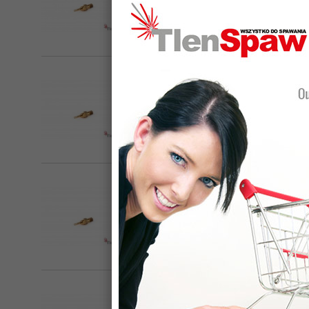
Dysza palnika Perun pierścienio
tlenowo propanowa stosowana w palni
Producent:
PERUN
Dysza palnika Perun pierścienio
tlenowo propanowa stosowana w palni
Producent:
PERUN
Dysza palnika Perun pierścienio
tlenowo propanowa stosowana w palni