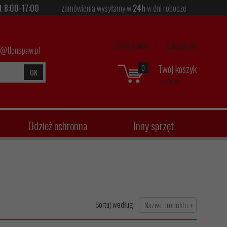
t 8:00-17:00
zamówienia wysyłamy w
24h
w dni robocze
Załóż konto
/
Zaloguj się
p@tlenspaw.pl
Twój koszyk
0
OK
(0,00 zł)
Odzież ochronna
Inny sprzęt
Sortuj według: