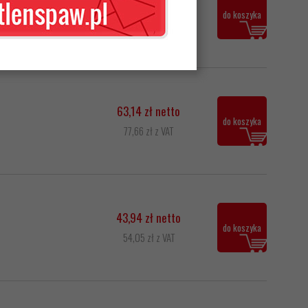
24,58 zł netto
do koszyka
30,23 zł z VAT
63,14 zł netto
do koszyka
77,66 zł z VAT
43,94 zł netto
do koszyka
54,05 zł z VAT