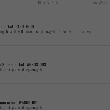
[
1
]
2
3
4
5
NASTĘPNE »
un nr kat. C190-7500
cznych palników tlenowo - acetylenowych oraz tlenowo - propanowych.
fi 8,0mm nr kat. W5803-093
 łączenia przewodów gazowych.
,3mm nr kat. W5803-090
 łączenia przewodów gazowych.