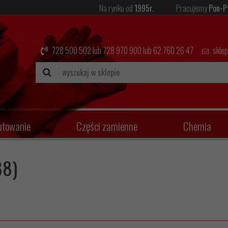
Na rynku od
1995r.
Pracujemy
Pon-P
728 500 502
lub
728 970 900
lub
62 760 26 47
skle
utowanie
Części zamienne
Chemia
88)