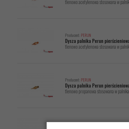
tlenowo acetylenowa stosowana w pal
Producent:
PERUN
Dysza palnika Perun pierścienio
tlenowo acetylenowa stosowana w pal
Producent:
PERUN
Dysza palnika Perun pierścienio
tlenowo propanowa stosowana w palni
Producent:
PERUN