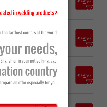
do koszyka
35,81 zł z VAT
28,28 zł netto
do koszyka
34,79 zł z VAT
24,58 zł netto
do koszyka
30,23 zł z VAT