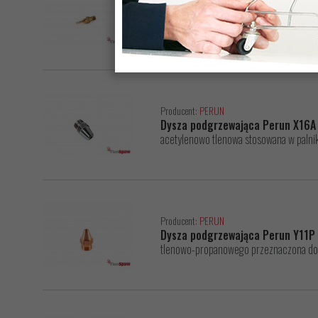
Producent:
PERUN
Dysza palnika Perun pierścienio
tlenowo propanowa stosowana w palni
Producent:
PERUN
Dysza podgrzewająca Perun X16
acetylenowo tlenowa stosowana w pal
Producent:
PERUN
Dysza podgrzewająca Perun Y11P
tlenowo-propanowego przeznaczona do p