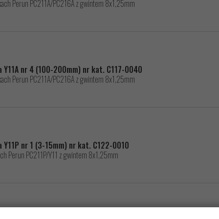
nikach Perun PC211A/PC216A z gwintem 8x1,25mm
wa Y11A nr 4 (100-200mm) nr kat. C117-0040
nikach Perun PC211A/PC216A z gwintem 8x1,25mm
wa Y11P nr 1 (3-15mm) nr kat. C122-0010
kach Perun PC211P/Y11 z gwintem 8x1,25mm