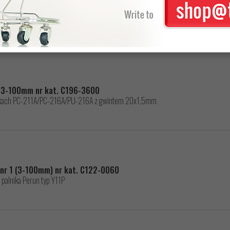
wa Y11P nr 5 (200-300mm) nr kat. C122-0050
kach Perun PC211P/Y11 z gwintem 8x1,25mm
A 3-100mm nr kat. C196-3600
nikach PC-211A/PC-216A/PU-216A z gwintem 20x1,5mm
 nr 1 (3-100mm) nr kat. C122-0060
alnika Perun typ Y11P