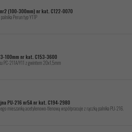
 nr2 (100-300mm) nr kat. C122-0070
alnika Perun typ Y11P
A 3-100mm nr kat. C153-3600
iku PC-211A/Y11 z gwintem 20x1,5mm
ójna PU-216 nr5A nr kat. C194-2980
dego mieszanką acetylenowo-tlenową współpracuje z rączką palnika PU-216.