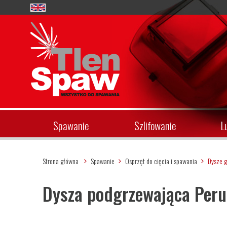
Spawanie
Szlifowanie
L
Strona główna
Spawanie
Osprzęt do cięcia i spawania
Dysze 
Dysza podgrzewająca Per