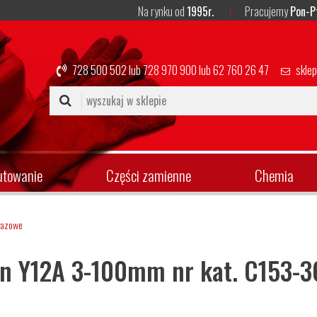
Na rynku od
1995r.
Pracujemy
Pon-P
728 500 502
lub
728 970 900
lub
62 760 26 47
skle
utowanie
Części zamienne
Chemia
gazowe
un Y12A 3-100mm nr kat. C153-