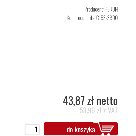
Producent:
PERUN
Kod producenta: C153-3600
43,87 zł netto
53,96 zł z VAT
do koszyka