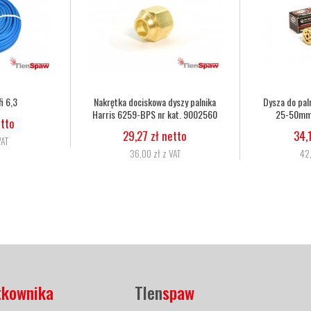
lnika Harris 6290 2NX
Dysza do palnika Harris 6290 3NX
Wąż
 nr kat. 62902NX
50-75mm nr kat. 62903NX
15 zł netto
34,15 zł netto
,00 zł z VAT
42,00 zł z VAT
tkownika
Tlen
spaw