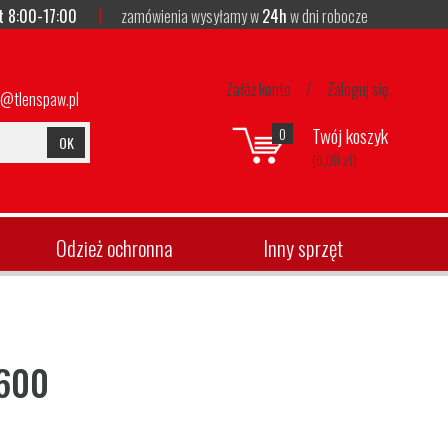
t 8:00-17:00
zamówienia wysyłamy w
24h
w dni robocze
Załóż konto
/
Zaloguj się
p@tlenspaw.pl
Twój koszyk
0
OK
(0,00 zł)
Odzież ochronna
Inny sprzęt
3600