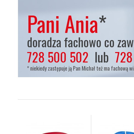
Pani Ania
*
doradza fachowo co zaws
728 500 502
lub
728
* niekiedy zastępuje ją Pan Michał też ma fachową w