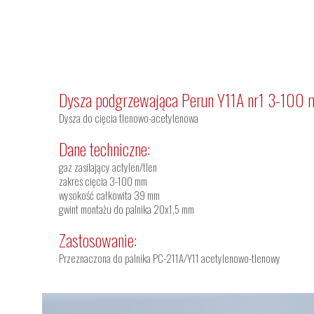
Dysza podgrzewająca Perun Y11A nr1 3-100
Dysza do cięcia tlenowo-acetylenowa
Dane techniczne:
gaz zasilający actylen/tlen
zakres cięcia 3-100 mm
wysokość całkowita 39 mm
gwint montażu do palnika 20x1,5 mm
Zastosowanie:
Przeznaczona do palnika PC-211A/Y11 acetylenowo-tlenowy