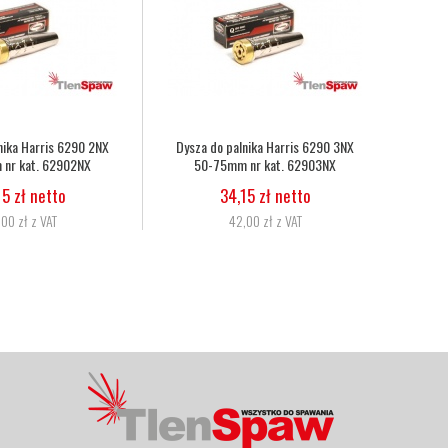
 tlenowo-acetylenowy duet fi
Wąż tlenowy fi 6,3
6,3mm, 8,0mm nr kat.
5,07 zł netto
272333086010
6,24 zł z VAT
11,06 zł netto
13,60 zł z VAT