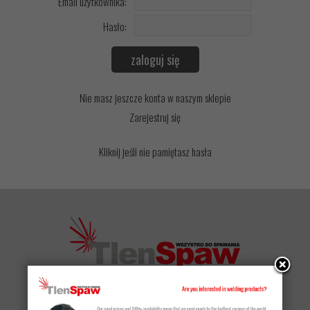
Email użytkownika:
Hasło:
Nie masz jeszcze konta w naszym sklepie
Zarejestruj się
Kliknij jeśli nie pamiętasz hasła
Możesz złożyć zamówienie telefonicznie
728 500 502