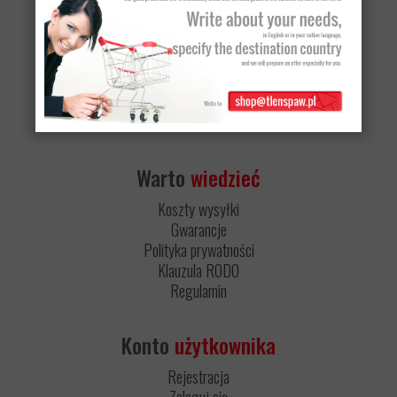
728 970 900
62 760 26 47
Pracujemy w godzinach:
8:00-17:00
Pon-Pt
Warto
wiedzieć
Koszty wysyłki
Gwarancje
Polityka prywatności
Klauzula RODO
Regulamin
Konto
użytkownika
Rejestracja