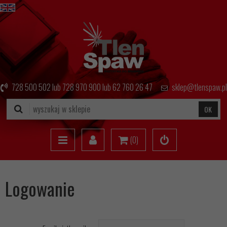
728 500 502
lub
728 970 900
lub
62 760 26 47
sklep@tlenspaw.pl
OK
(
0
)
Logowanie