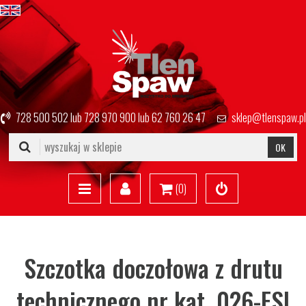
728 500 502
lub
728 970 900
lub
62 760 26 47
sklep@tlenspaw.pl
OK
(
0
)
Szczotka doczołowa z drutu
technicznego nr kat. 026-ESI