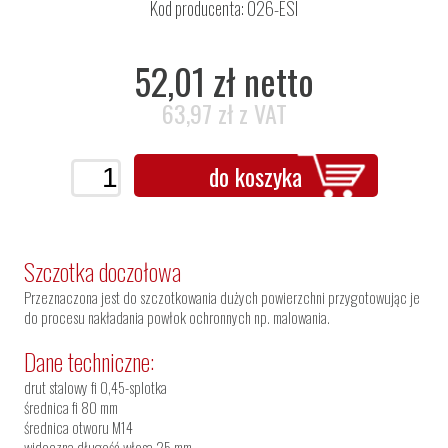
Kod producenta: 026-ESI
52,01 zł netto
63,97 zł z VAT
do koszyka
Szczotka doczołowa
Przeznaczona jest do szczotkowania dużych powierzchni przygotowując je
do procesu nakładania powłok ochronnych np. malowania.
Dane techniczne:
drut stalowy fi 0,45-splotka
średnica fi 80 mm
średnica otworu M14
widoczna długość włosa 25 mm