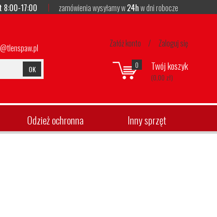
t 8:00-17:00
zamówienia wysyłamy w
24h
w dni robocze
Załóż konto
/
Zaloguj się
p@tlenspaw.pl
Twój koszyk
0
OK
(0,00 zł)
Odzież ochronna
Inny sprzęt