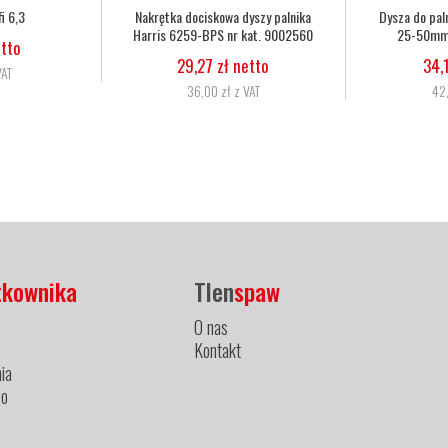
palnika Harris 6290 2NX
Dysza do palnika Harris 6290 3NX
W
mm nr kat. 62902NX
50-75mm nr kat. 62903NX
4,15 zł netto
34,15 zł netto
42,00 zł z VAT
42,00 zł z VAT
tkownika
Tlen
spaw
O nas
Kontakt
ia
ło