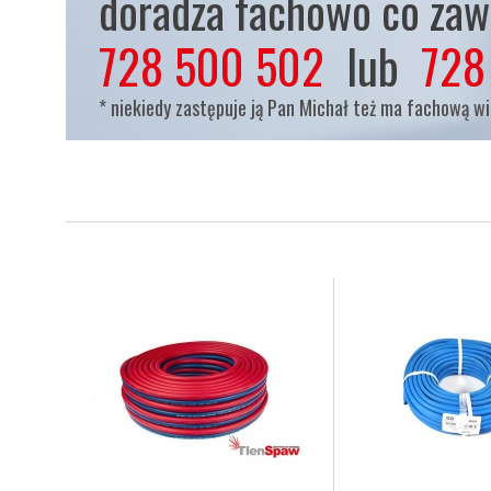
doradza fachowo co zaws
728 500 502
lub
728
* niekiedy zastępuje ją Pan Michał też ma fachową w