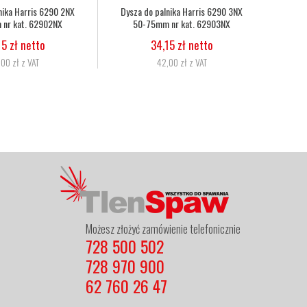
ąż tlenowo-acetylenowy duet fi
Wąż tlenowy fi 6,3
6,3mm, 8,0mm nr kat.
5,07 zł netto
272333086010
6,24 zł z VAT
11,06 zł netto
13,60 zł z VAT
Możesz złożyć zamówienie telefonicznie
728 500 502
728 970 900
62 760 26 47