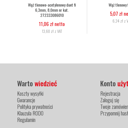
y fi 6,3
Nakrętka dociskowa dyszy palnika
Dysza do 
Harris 6259-BPS nr kat. 9002560
25-50
 netto
29,27 zł netto
3
 z VAT
36,00 zł z VAT
Warto
wiedzieć
Konto
uży
Koszty wysyłki
Rejestracja
Gwarancje
Zaloguj się
Polityka prywatności
Twoje zamówien
Klauzula RODO
Przypomnij has
Regulamin