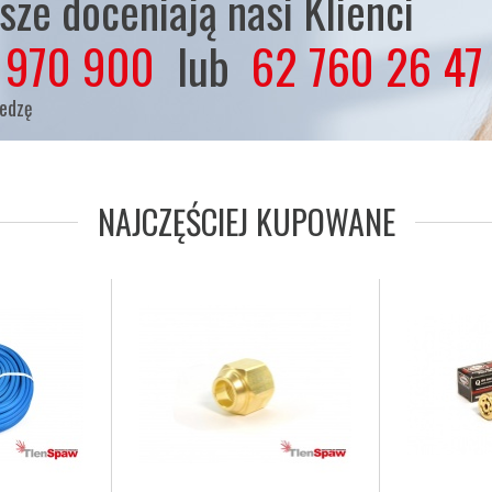
ze doceniają nasi Klienci
 970 900
lub
62 760 26 47
iedzę
NAJCZĘŚCIEJ KUPOWANE