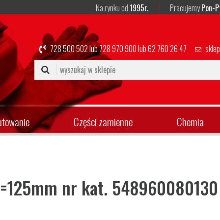
Na rynku od
1995r.
Pracujemy
Pon-P
728 500 502
lub
728 970 900
lub
62 760 26 47
skle
utowanie
Części zamienne
Chemia
 L=125mm nr kat. 548960080130