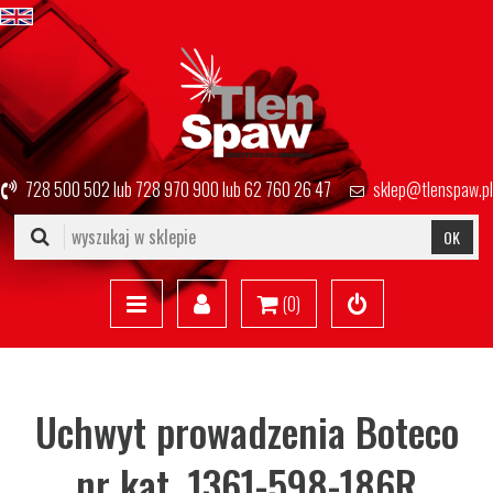
728 500 502
lub
728 970 900
lub
62 760 26 47
sklep@tlenspaw.pl
OK
(
0
)
Uchwyt prowadzenia Boteco
nr kat. 1361-598-186R