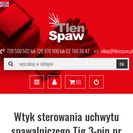
728 500 502
lub
728 970 900
lub
62 760 26 47
sklep@tlenspaw.pl
OK
(
0
)
Wtyk sterowania uchwytu
spawalniczego Tig 3-pin nr