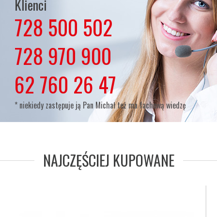
Klienci
728 500 502
lub
728 970 900
lub
62 760 26 47
* niekiedy zastępuje ją Pan Michał też ma fachową wiedzę
NAJCZĘŚCIEJ KUPOWANE