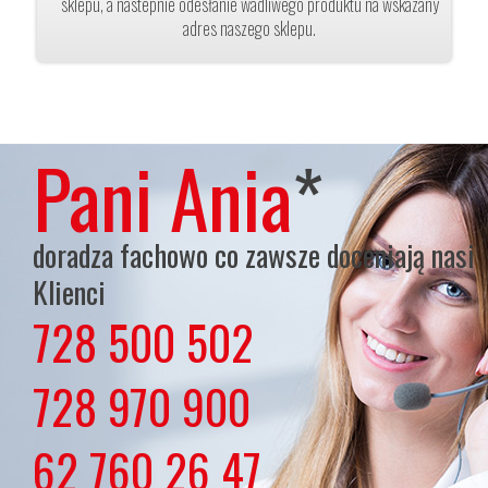
sklepu, a nastepnie odesłanie wadliwego produktu na wskazany
adres naszego sklepu.
Pani Ania
*
doradza fachowo co zawsze doceniają nasi
Klienci
728 500 502
lub
728 970 900
lub
62 760 26 47