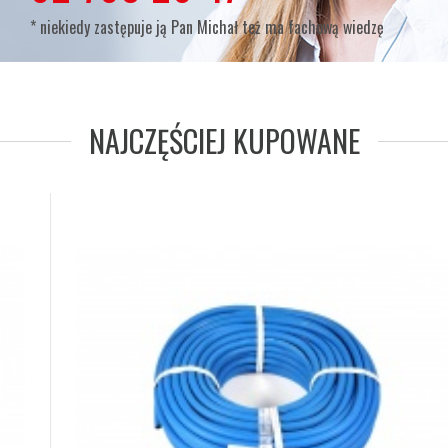
* niekiedy zastępuje ją Pan Michał też ma fachową wiedzę
NAJCZĘŚCIEJ KUPOWANE