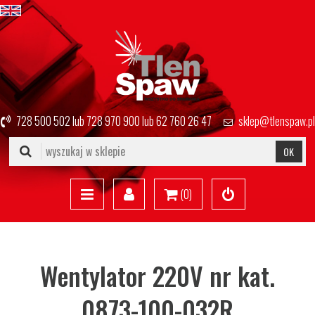
728 500 502
lub
728 970 900
lub
62 760 26 47
sklep@tlenspaw.pl
OK
(
0
)
Wentylator 220V nr kat.
0873-100-032R