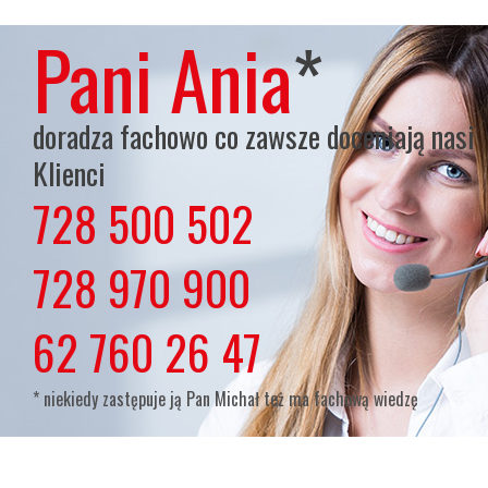
Pani Ania
*
doradza fachowo co zawsze doceniają nasi
Klienci
728 500 502
lub
728 970 900
lub
62 760 26 47
* niekiedy zastępuje ją Pan Michał też ma fachową wiedzę