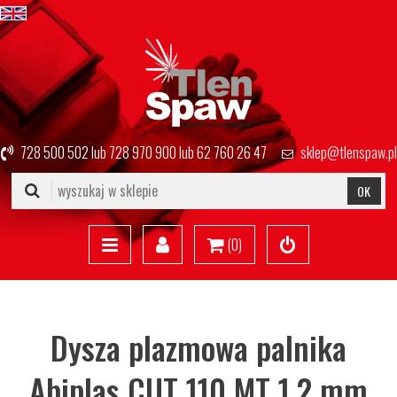
728 500 502
lub
728 970 900
lub
62 760 26 47
sklep@tlenspaw.pl
OK
(
0
)
Dysza plazmowa palnika
Abiplas CUT 110 MT 1.2 mm