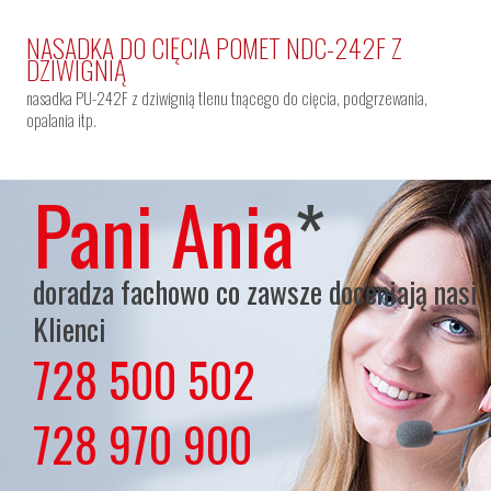
NASADKA DO CIĘCIA POMET NDC-242F Z
DZIWIGNIĄ
nasadka PU-242F z dziwignią tlenu tnącego do cięcia, podgrzewania,
opalania itp.
Pani Ania
*
doradza fachowo co zawsze doceniają nasi
Klienci
728 500 502
lub
728 970 900