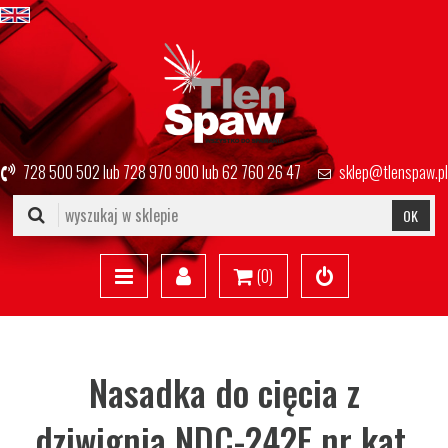
728 500 502
lub
728 970 900
lub
62 760 26 47
sklep@tlenspaw.pl
OK
(
0
)
Nasadka do cięcia z
dziwignią NDC-242F nr kat.