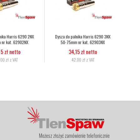
Wąż tlenowo-acetylenowy duet fi
Wąż tlenowy fi 6,3
6,3mm, 8,0mm nr kat.
5,07 zł netto
272333086010
6,24 zł z VAT
11,06 zł netto
13,60 zł z VAT
Możesz złożyć zamówienie telefonicznie