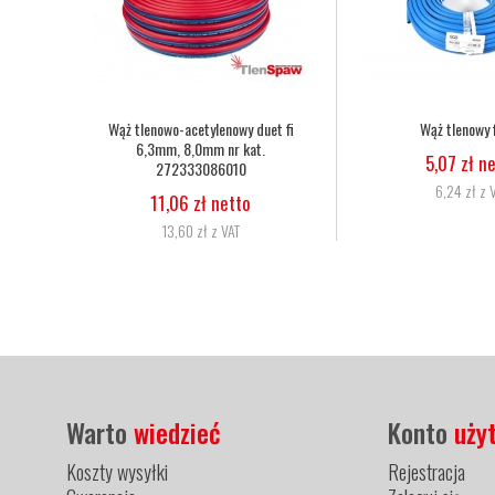
ż tlenowy fi 6,3
Nakrętka dociskowa dyszy palnika
Dy
Harris 6259-BPS nr kat. 9002560
,07 zł netto
29,27 zł netto
6,24 zł z VAT
36,00 zł z VAT
Warto
wiedzieć
Konto
uży
Koszty wysyłki
Rejestracja