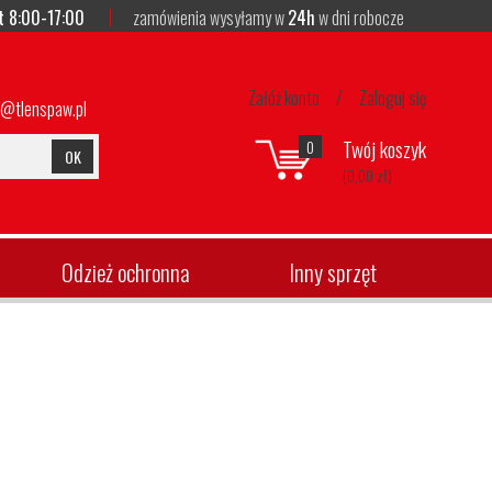
t 8:00-17:00
zamówienia wysyłamy w
24h
w dni robocze
Załóż konto
/
Zaloguj się
p@tlenspaw.pl
Twój koszyk
0
OK
(0,00 zł)
Odzież ochronna
Inny sprzęt