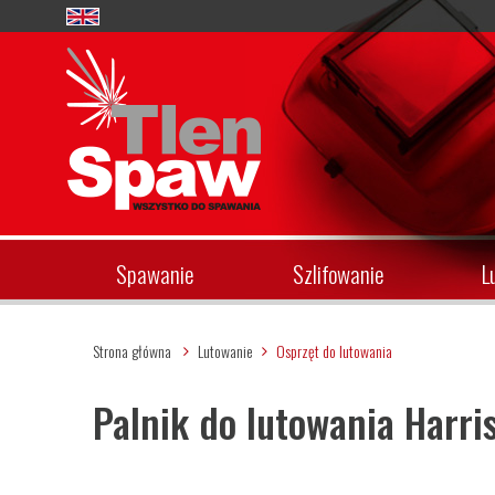
Spawanie
Szlifowanie
L
Strona główna
Lutowanie
Osprzęt do lutowania
Palnik do lutowania Harri