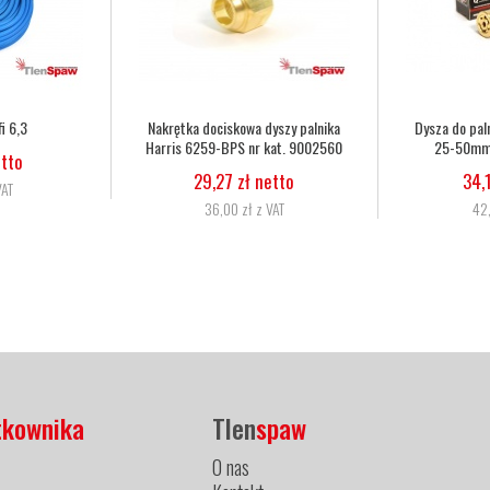
sza do palnika Harris 6290 2NX
Dysza do palnika Harris 6290 3NX
25-50mm nr kat. 62902NX
50-75mm nr kat. 62903NX
34,15 zł netto
34,15 zł netto
42,00 zł z VAT
42,00 zł z VAT
tkownika
Tlen
spaw
O nas