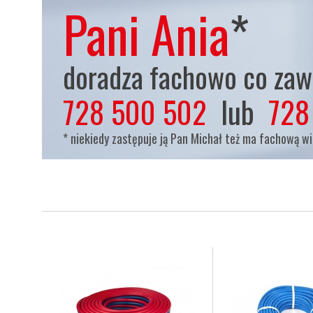
Pani Ania
*
doradza fachowo co zaws
728 500 502
lub
728
* niekiedy zastępuje ją Pan Michał też ma fachową w