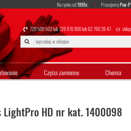
Na rynku od
1995r.
Pracujemy
Pon-P
728 500 502
lub
728 970 900
lub
62 760 26 47
skle
utowanie
Części zamienne
Chemia
s LightPro HD nr kat. 1400098