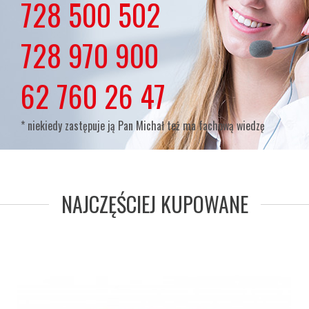
728 500 502
lub
728 970 900
lub
62 760 26 47
* niekiedy zastępuje ją Pan Michał też ma fachową wiedzę
NAJCZĘŚCIEJ KUPOWANE