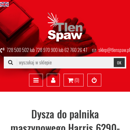
728 500 502
lub
728 970 900
lub
62 760 26 47
sklep@tlenspaw.pl
OK
(
0
)
Dysza do palnika
maszynowego Harris 6290-