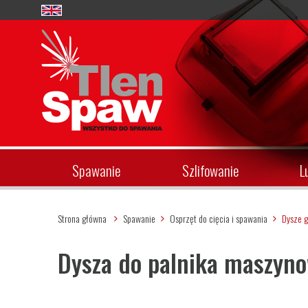
Spawanie
Szlifowanie
L
Strona główna
Spawanie
Osprzęt do cięcia i spawania
Dysze 
Dysza do palnika maszyn