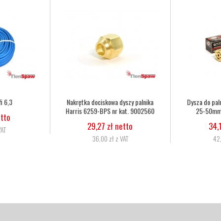
i 6,3
Nakrętka dociskowa dyszy palnika
Dysza do pal
Harris 6259-BPS nr kat. 9002560
25-50mm 
etto
29,27 zł netto
34,
VAT
36,00 zł z VAT
42,