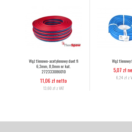
0 3NX
Wąż tlenowo-acetylenowy duet fi
Wąż tlenowy f
NX
6,3mm, 8,0mm nr kat.
5,07 zł n
272333086010
6,24 zł z 
11,06 zł netto
13,60 zł z VAT