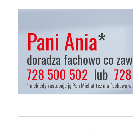
Pani Ania
*
doradza fachowo co zaws
728 500 502
lub
728
* niekiedy zastępuje ją Pan Michał też ma fachową w