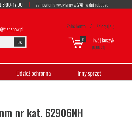
t 8:00-17:00
zamówienia wysyłamy w
24h
w dni robocze
Załóż konto
/
Zaloguj się
p@tlenspaw.pl
Twój koszyk
0
OK
(0,00 zł)
Odzież ochronna
Inny sprzęt
5mm nr kat. 62906NH