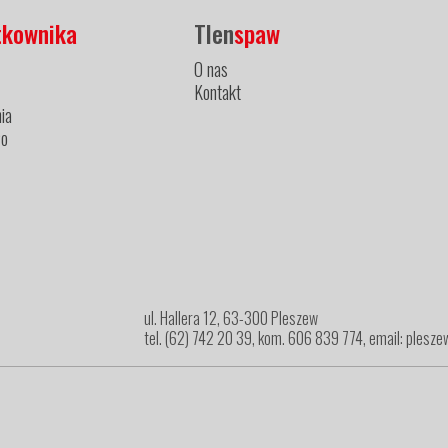
tkownika
Tlen
spaw
O nas
Kontakt
ia
ło
ul. Hallera 12, 63-300 Pleszew
tel. (62) 742 20 39, kom. 606 839 774, email: ples