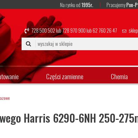
Na rynku od
1995r.
Pracujemy
Pon-P
728 500 502
lub
728 970 900
lub
62 760 26 47
skle
utowanie
Części zamienne
Chemia
gazowe
owego Harris 6290-6NH 250-27