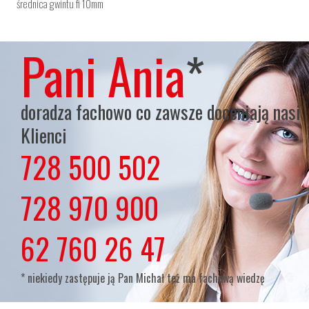
średnica gwintu fi 10mm
Pani Ania
*
doradza fachowo co zawsze doceniają nasi
Klienci
728 500 502
lub
728 970 900
lub
62 760 26 47
* niekiedy zastępuje ją Pan Michał też ma fachową wiedzę