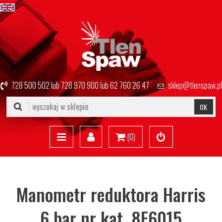
728 500 502
lub
728 970 900
lub
62 760 26 47
sklep@tlenspaw.pl
OK
(
0
)
Manometr reduktora Harris
6 bar nr kat. 8E6015