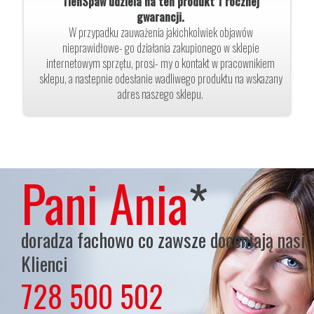
TlenSpaw udziela na ten produkt 1 rocznej
gwarancji.
W przypadku zauważenia jakichkolwiek objawów
nieprawidłowe- go działania zakupionego w sklepie
internetowym sprzętu, prosi- my o kontakt w pracownikiem
sklepu, a nastepnie odesłanie wadliwego produktu na wskazany
adres naszego sklepu.
Pani Ania
*
doradza fachowo co zawsze doceniają nasi
Klienci
728 500 502