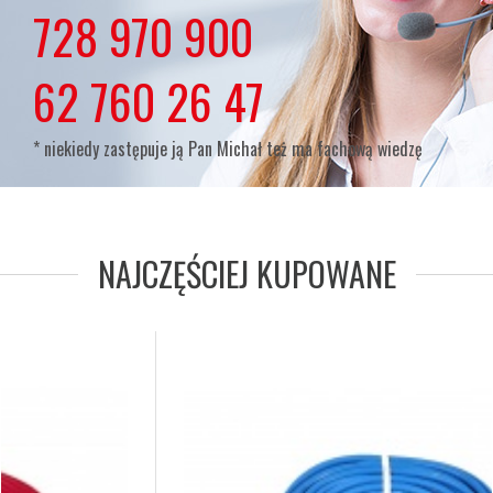
lub
728 970 900
lub
62 760 26 47
* niekiedy zastępuje ją Pan Michał też ma fachową wiedzę
NAJCZĘŚCIEJ KUPOWANE