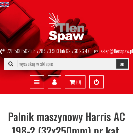
728 500 502
lub
728 970 900
lub
62 760 26 47
sklep@tlenspaw.pl
OK
(
0
)
Palnik maszynowy Harris AC
198-2 (32x250mm) nr kat.