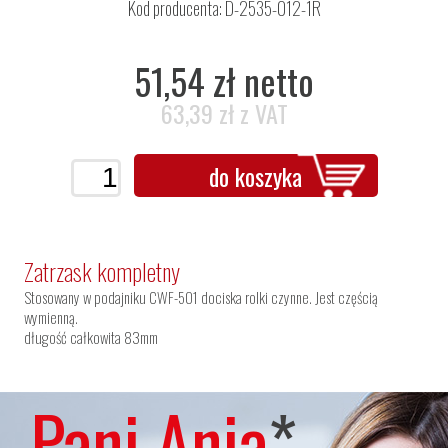
Kod producenta: D-2535-012-1R
51,54 zł netto
63,39 zł z VAT
do koszyka
Zatrzask kompletny
Stosowany w podajniku CWF-501 dociska rolki czynne. Jest częścią
wymienną.
długość całkowita 83mm
Pani Ania
*