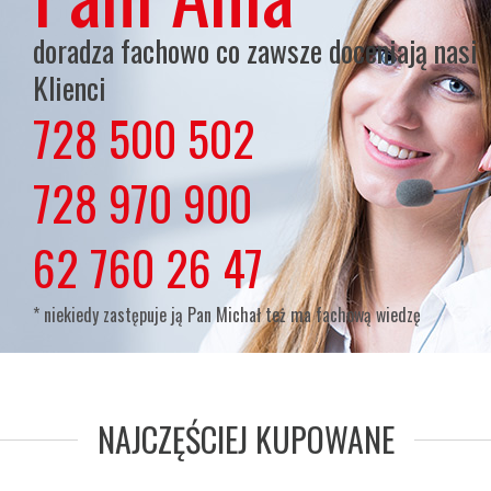
doradza fachowo co zawsze doceniają nasi
Klienci
728 500 502
lub
728 970 900
lub
62 760 26 47
* niekiedy zastępuje ją Pan Michał też ma fachową wiedzę
NAJCZĘŚCIEJ KUPOWANE