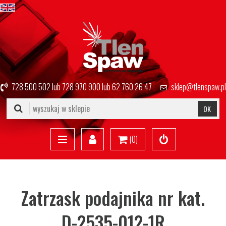
728 500 502
lub
728 970 900
lub
62 760 26 47
sklep@tlenspaw.pl
OK
(
0
)
Zatrzask podajnika nr kat.
D-2535-012-1R