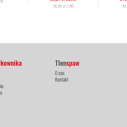
zł z VAT
42,00 zł z VAT
tkownika
Tlen
spaw
O nas
Kontakt
ia
ło