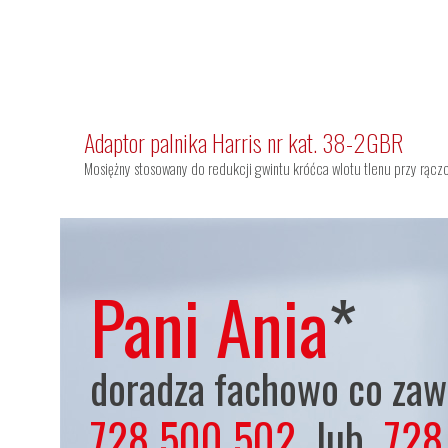
Adaptor palnika Harris nr kat. 38-2GBR
Mosiężny stosowany do redukcji gwintu króćca wlotu tlenu przy rączc
Pani Ania
*
doradza fachowo co zaws
728 500 502
lub
728