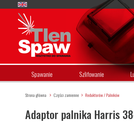
Spawanie
Szlifowanie
L
Strona główna
Części zamienne
Reduktorów / Palników
Adaptor palnika Harris 3