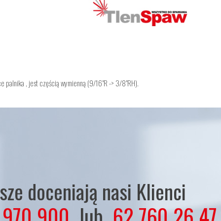
e palnika , jest częścią wymienną (9/16"R -> 3/8"RH).
ze doceniają nasi Klienci
 970 900
lub
62 760 26 47