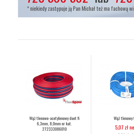
* niekiedy zastępuje ją Pan Michał też ma fachową w
,3
Nakrętka dociskowa dyszy palnika
Dysza do palnik
Harris 6259-BPS nr kat. 9002560
25-50mm nr 
o
29,27 zł netto
34,15 