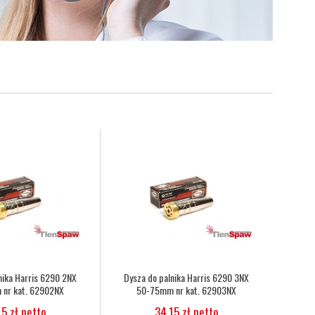
nowo-acetylenowy duet fi
Wąż tlenowy fi 6,3
3mm, 8,0mm nr kat.
5,07 zł netto
272333086010