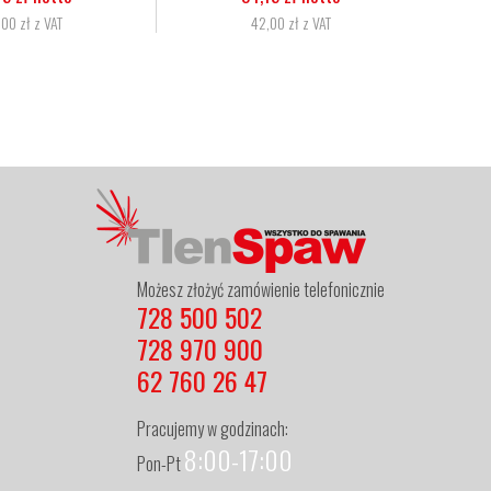
6,24 zł z VAT
11,06 zł netto
13,60 zł z VAT
Możesz złożyć zamówienie telefonicznie
728 500 502
728 970 900
62 760 26 47
Pracujemy w godzinach:
8:00-17:00
Pon-Pt