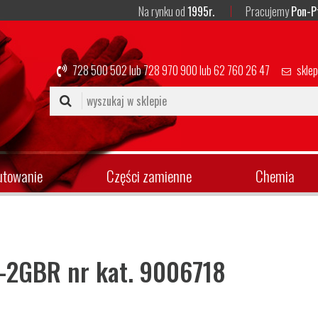
Na rynku od
1995r.
Pracujemy
Pon-P
728 500 502
lub
728 970 900
lub
62 760 26 47
skle
utowanie
Części zamienne
Chemia
8-2GBR nr kat. 9006718