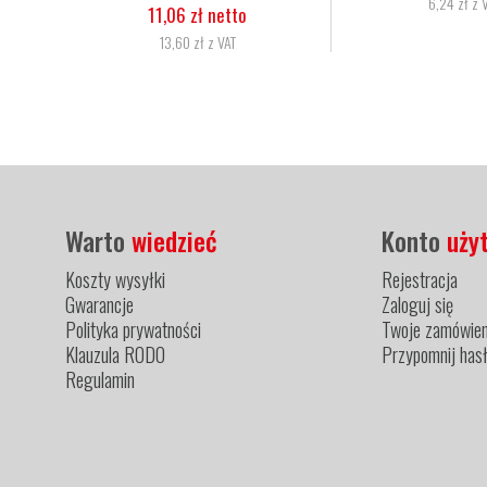
36,00 zł z VAT
42,00 
Warto
wiedzieć
Konto
uży
Koszty wysyłki
Rejestracja
Gwarancje
Zaloguj się
Polityka prywatności
Twoje zamówien
Klauzula RODO
Przypomnij has
Regulamin