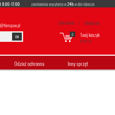
t 8:00-17:00
zamówienia wysyłamy w
24h
w dni robocze
Załóż konto
/
Zaloguj się
p@tlenspaw.pl
Twój koszyk
0
OK
(0,00 zł)
Odzież ochronna
Inny sprzęt