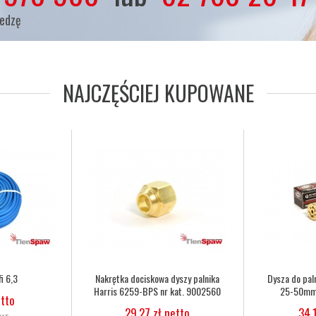
iedzę
NAJCZĘŚCIEJ KUPOWANE
a Harris 6290 2NX
Dysza do palnika Harris 6290 3NX
Wąż tle
kat. 62902NX
50-75mm nr kat. 62903NX
6,
zł netto
34,15 zł netto