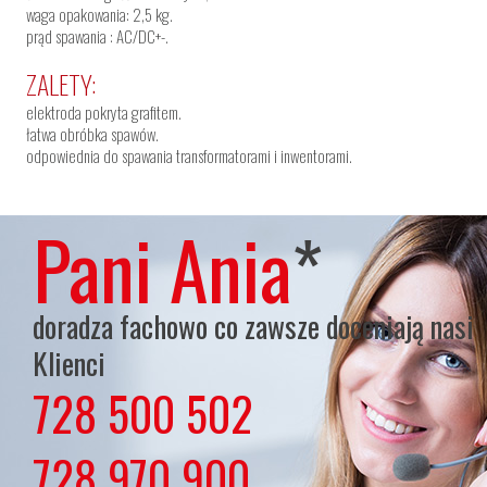
waga opakowania: 2,5 kg.
prąd spawania : AC/DC+-.
ZALETY:
elektroda pokryta grafitem.
łatwa obróbka spawów.
odpowiednia do spawania transformatorami i inwentorami.
Pani Ania
*
doradza fachowo co zawsze doceniają nasi
Klienci
728 500 502
lub
728 970 900