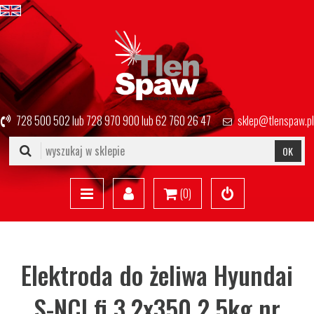
728 500 502
lub
728 970 900
lub
62 760 26 47
sklep@tlenspaw.pl
OK
(
0
)
Elektroda do żeliwa Hyundai
S-NCI fi 3,2x350 2,5kg nr