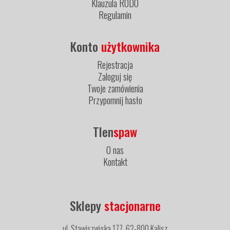
Klauzula RODO
Regulamin
Konto
użytkownika
Rejestracja
Zaloguj się
Twoje zamówienia
Przypomnij hasło
Tlen
spaw
O nas
Kontakt
Sklepy
stacjonarne
ul. Stawiszyńska 177, 62-800 Kalisz