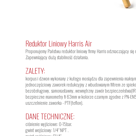
Reduktor Liniowy Harris Air
Proponujemy Państwu reduktor liniowy firmy Harris odznaczający się
Zapewniający dużą stabilność działania.
ZALETY:
korpus i dzwon wykonany z kutego mosiądzu dla zapewnienia maksym
jednoczęściowy zaworek redukcyjny z wbudowanym filtrem ze spiek
bezobsługowy, samonastawny, wewnętrzny zawór bezpieczeństwa(IR
bezpieczne manometry fi 63mm w kolorze czarnym zgodne z PN-EN
uszczelnienie zaworka - PTF(teflon).
DANE TECHNICZNE:
ciśnienie wyjściowe: 0-15bar.
gwint wejściowy: 1/4" NPT .