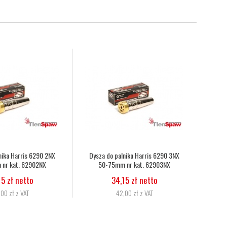
nowo-acetylenowy duet fi
Wąż tlenowy fi 6,3
3mm, 8,0mm nr kat.
5,07 zł netto
272333086010
6,24 zł z VAT
11,06 zł netto
13,60 zł z VAT