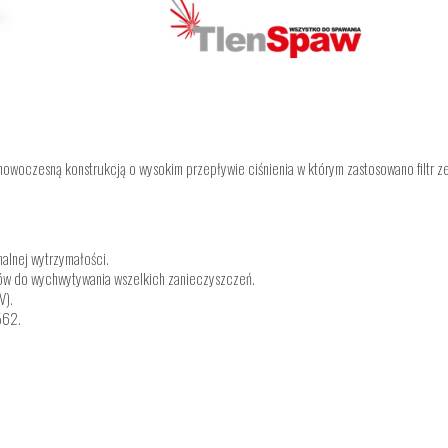
 nowoczesną konstrukcją o wysokim przepływie ciśnienia w którym zastosowano filtr
alnej wytrzymałości.
ów do wychwytywania wszelkich zanieczyszczeń.
V).
562.