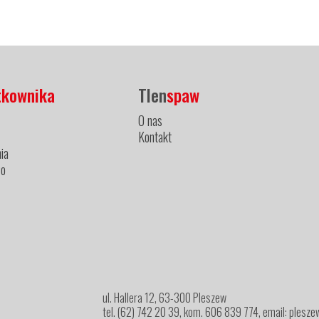
tkownika
Tlen
spaw
O nas
Kontakt
ia
ło
ul. Hallera 12, 63-300 Pleszew
tel. (62) 742 20 39, kom. 606 839 774, email: ples