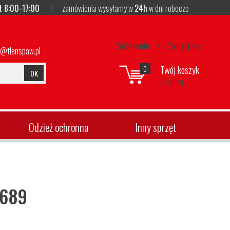
t 8:00-17:00
zamówienia wysyłamy w
24h
w dni robocze
Załóż konto
/
Zaloguj się
p@tlenspaw.pl
Twój koszyk
0
OK
(0,00 zł)
Odzież ochronna
Inny sprzęt
3689