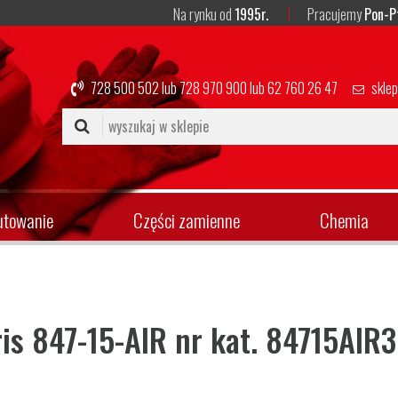
Na rynku od
1995r.
Pracujemy
Pon-P
728 500 502
lub
728 970 900
lub
62 760 26 47
skle
utowanie
Części zamienne
Chemia
ris 847-15-AIR nr kat. 84715AIR