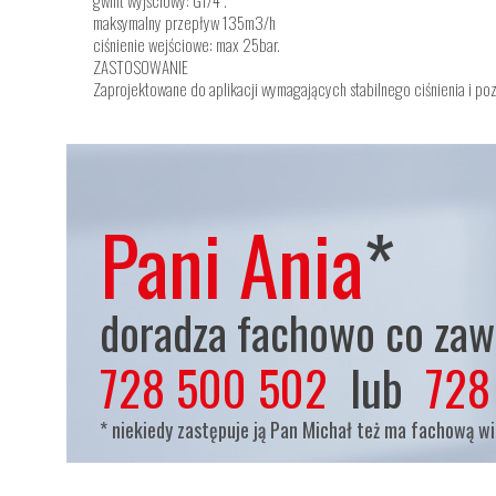
gwint wyjściowy: G1/4”.
maksymalny przepływ 135m3/h
ciśnienie wejściowe: max 25bar.
ZASTOSOWANIE
Zaprojektowane do aplikacji wymagających stabilnego ciśnienia i p
Pani Ania
*
doradza fachowo co zaws
728 500 502
lub
728
* niekiedy zastępuje ją Pan Michał też ma fachową w