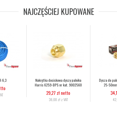
NAJCZĘŚCIEJ KUPOWANE
a Harris 6290 2NX
Dysza do palnika Harris 6290 3NX
Wąż tle
kat. 62902NX
50-75mm nr kat. 62903NX
6,
zł netto
34,15 zł netto
zł z VAT
42,00 zł z VAT