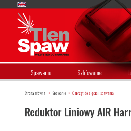
Spawanie
Szlifowanie
L
Strona główna
Spawanie
Osprzęt do cięcia i spawania
Reduktor Liniowy AIR Har