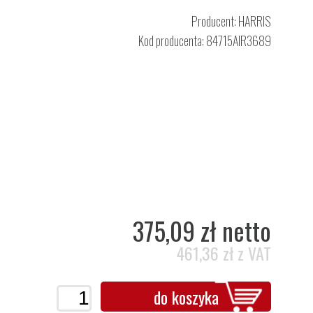
Producent:
HARRIS
Kod producenta: 84715AIR3689
375,09 zł netto
461,36 zł z VAT
do koszyka