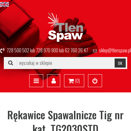
728 500 502
lub
728 970 900
lub
62 760 26 47
sklep@tlenspaw.pl
OK
(
0
)
Rękawice Spawalnicze Tig nr
kat. TG2030STD