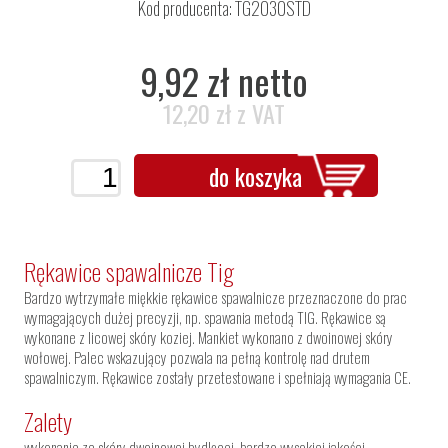
Kod producenta: TG2030STD
9,92 zł netto
12,20 zł z VAT
do koszyka
Rękawice spawalnicze Tig
Bardzo wytrzymałe miękkie rękawice spawalnicze przeznaczone do prac
wymagających dużej precyzji, np. spawania metodą TIG. Rękawice są
wykonane z licowej skóry koziej. Mankiet wykonano z dwoinowej skóry
wołowej. Palec wskazujący pozwala na pełną kontrolę nad drutem
spawalniczym. Rękawice zostały przetestowane i spełniają wymagania CE.
Zalety
wykonanie ze skóry dwoinowej bydlęcej, bardzo wysokiej jakości