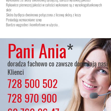
Rękawice pierwszej jakości w całości wykonane są z wysokogatunkowych
skór
Skóra bydlęca dwoinowa połączona z licową skórą z kozy
Posiadają wzmacniane szwy
Bardzo wygodne i komfortowe w użyciu .
Pani Ania
*
doradza fachowo co zawsze doceniają nasi
Klienci
728 500 502
lub
728 970 900