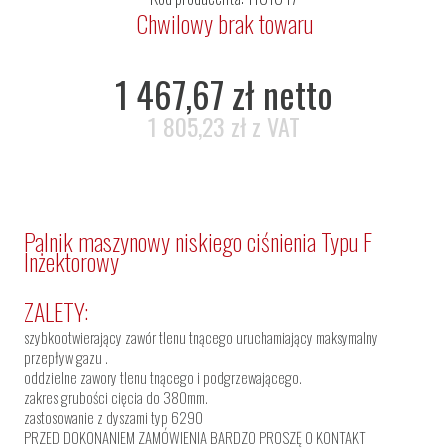
Chwilowy brak towaru
1 467,67 zł netto
1 805,23 zł z VAT
Palnik maszynowy niskiego ciśnienia Typu F
Inżektorowy
ZALETY:
szybkootwierający zawór tlenu tnącego uruchamiający maksymalny
przepływ gazu .
oddzielne zawory tlenu tnącego i podgrzewającego.
zakres grubości cięcia do 380mm.
zastosowanie z dyszami typ 6290
PRZED DOKONANIEM ZAMÓWIENIA BARDZO PROSZĘ O KONTAKT