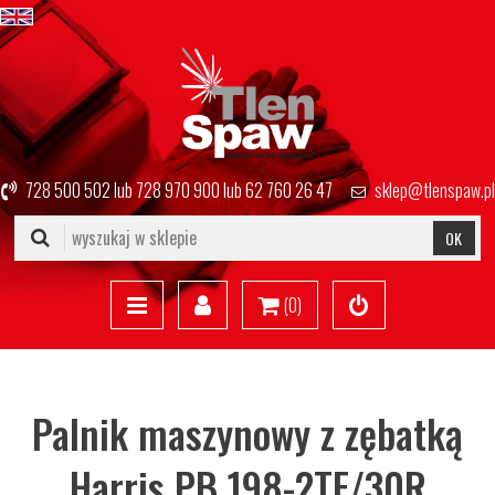
728 500 502
lub
728 970 900
lub
62 760 26 47
sklep@tlenspaw.pl
OK
(
0
)
Palnik maszynowy z zębatką
Harris PB 198-2TF/30R