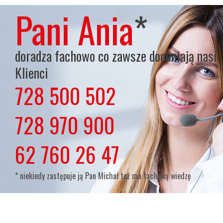
Pani Ania
*
doradza fachowo co zawsze doceniają nasi
Klienci
728 500 502
lub
728 970 900
lub
62 760 26 47
* niekiedy zastępuje ją Pan Michał też ma fachową wiedzę