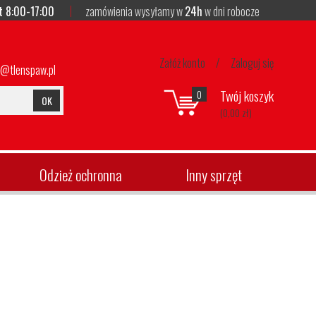
t 8:00-17:00
zamówienia wysyłamy w
24h
w dni robocze
Załóż konto
/
Zaloguj się
p@tlenspaw.pl
Twój koszyk
0
OK
(0,00 zł)
Odzież ochronna
Inny sprzęt