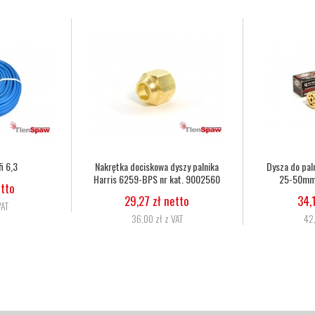
rris 6290 2NX
Dysza do palnika Harris 6290 3NX
Wąż tlenowo
. 62902NX
50-75mm nr kat. 62903NX
6,3mm,
27
etto
34,15 zł netto
11,
 VAT
42,00 zł z VAT
13