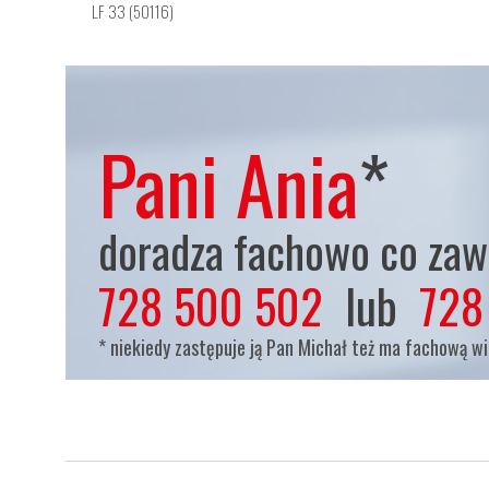
LF 33 (50116)
Pani Ania
*
doradza fachowo co zaws
728 500 502
lub
728
* niekiedy zastępuje ją Pan Michał też ma fachową w