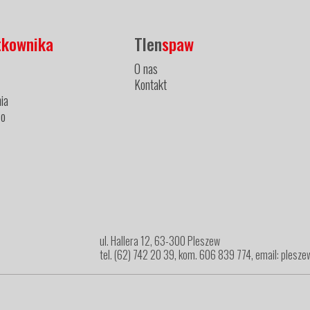
tkownika
Tlen
spaw
O nas
Kontakt
ia
ło
ul. Hallera 12, 63-300 Pleszew
tel. (62) 742 20 39, kom. 606 839 774, email: ples