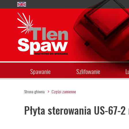
Spawanie
Szlifowanie
L
Strona główna
Części zamienne
Płyta sterowania US-67-2