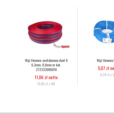
Nakrętka dociskowa dyszy palnika
Dysza do palnika Ha
Harris 6259-BPS nr kat. 9002560
25-50mm nr kat
29,27 zł netto
34,15 zł n
36,00 zł z VAT
42,00 zł z