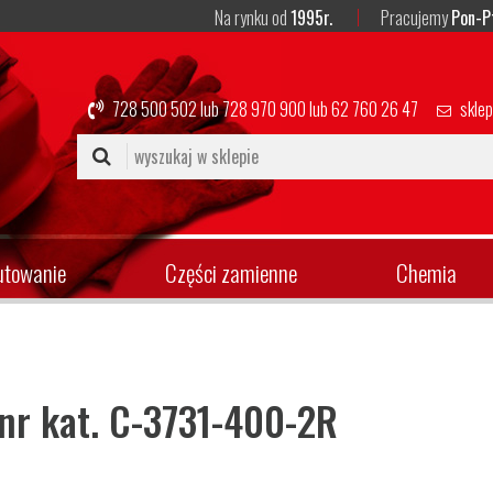
Na rynku od
1995r.
Pracujemy
Pon-P
728 500 502
lub
728 970 900
lub
62 760 26 47
skle
utowanie
Części zamienne
Chemia
 nr kat. C-3731-400-2R