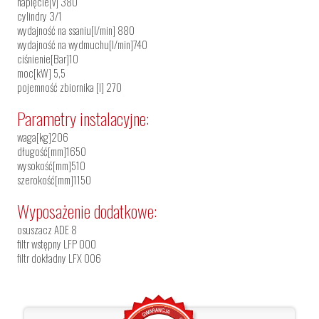
napięcie[v] 380
cylindry 3/1
wydajność na ssaniu[l/min] 880
wydajność na wydmuchu[l/min]740
ciśnienie[Bar]10
moc[kW] 5,5
pojemność zbiornika [l] 270
Parametry instalacyjne:
waga[kg]206
długość[mm]1650
wysokość[mm]510
szerokość[mm]1150
Wyposażenie dodatkowe:
osuszacz ADE 8
filtr wstępny LFP 000
filtr dokładny LFX 006