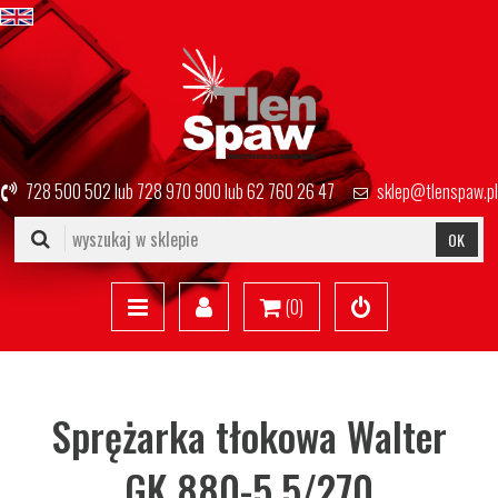
728 500 502
lub
728 970 900
lub
62 760 26 47
sklep@tlenspaw.pl
OK
(
0
)
Sprężarka tłokowa Walter
GK 880-5.5/270