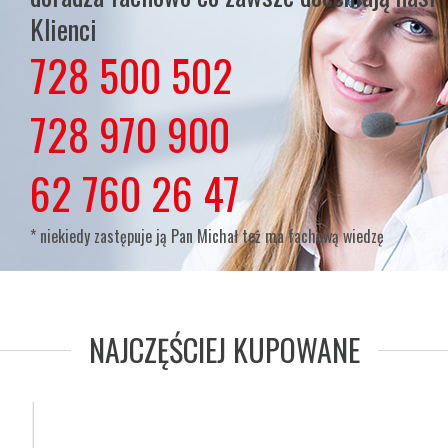
Klienci
728 500 502
lub
728 970 900
lub
62 760 26 47
* niekiedy zastępuje ją Pan Michał też ma fachową wiedzę
NAJCZĘŚCIEJ KUPOWANE