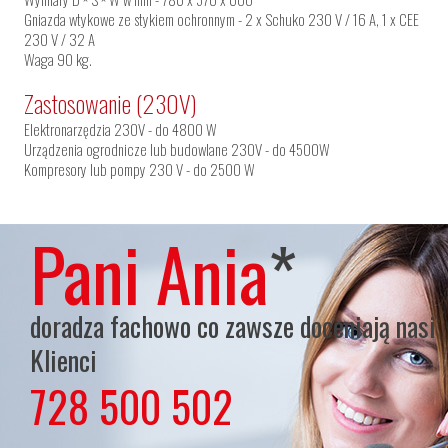
Gniazda wtykowe ze stykiem ochronnym - 2 x Schuko 230 V / 16 A, 1 x CEE
230 V / 32 A
Waga 90 kg.
Zastosowanie (230V)
Elektronarzędzia 230V - do 4800 W
Urządzenia ogrodnicze lub budowlane 230V - do 4500W
Kompresory lub pompy 230 V - do 2500 W
Pani Ania
*
doradza fachowo co zawsze doceniają nasi
Klienci
728 500 502