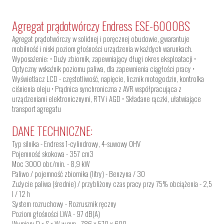
Agregat prądotwórczy Endress ESE-6000BS
Agregat prądotwórczy w solidnej i poręcznej obudowie, gwarantuje
mobilność i niski poziom głośności urządzenia w każdych warunkach.
Wyposażenie: • Duży zbiornik, zapewniający długi okres eksploatacji •
Optyczny wskaźnik poziomu paliwa, dla zapewnienia ciągłości pracy •
Wyświetlacz LCD - częstotliwość, napięcie, licznik motogodzin, kontrolka
ciśnienia oleju • Prądnica synchroniczna z AVR współpracująca z
urządzeniami elektronicznymi, RTV i AGD • Składane rączki, ułatwiające
transport agregatu
DANE TECHNICZNE:
Typ silnika - Endress 1-cylindrowy, 4-suwowy OHV
Pojemność skokowa - 357 cm3
Moc 3000 obr./min. - 8,9 kW
Paliwo / pojemność zbiornika (litry) - Benzyna / 30
Zużycie paliwa (średnie) / przybliżony czas pracy przy 75% obciążenia - 2,5
l / 12 h
System rozruchowy - Rozrusznik ręczny
Poziom głośności LWA - 97 dB(A)
Wymiary D × S × W w mm - 786 x 570 x 600