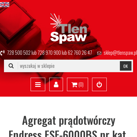
728 500 502
lub
728 970 900
lub
62 760 26 47
sklep@tlenspaw.pl
OK
(
0
)
Agregat prądotwórczy
Endress ESE-6000BS nr kat.