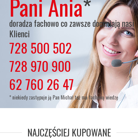
Pani Ania
*
doradza fachowo co zawsze doceniają nasi
Klienci
728 500 502
lub
728 970 900
lub
62 760 26 47
* niekiedy zastępuje ją Pan Michał też ma fachową wiedzę
NAJCZĘŚCIEJ KUPOWANE