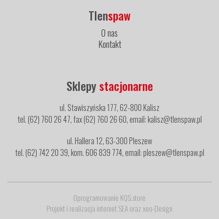
Tlen
spaw
O nas
Kontakt
Sklepy
stacjonarne
ul. Stawiszyńska 177, 62-800 Kalisz
tel. (62) 760 26 47, fax (62) 760 26 60, email: kalisz@tlenspaw.pl
ul. Hallera 12, 63-300 Pleszew
tel. (62) 742 20 39, kom. 606 839 774, email: pleszew@tlenspaw.pl
Oprogramowanie KQS.store
Projekt i realizacja
internet SEA
oraz
xeo-Design