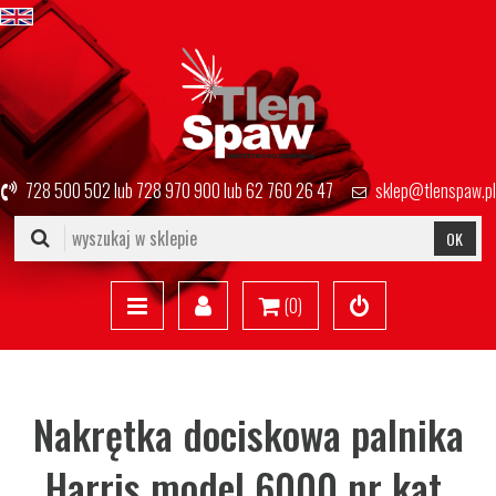
728 500 502
lub
728 970 900
lub
62 760 26 47
sklep@tlenspaw.pl
OK
(
0
)
Nakrętka dociskowa palnika
Harris model 6000 nr kat.