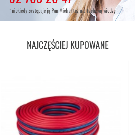
* niekiedy zastępuje ją Pan Michał też ma fachową wiedzę
NAJCZĘŚCIEJ KUPOWANE