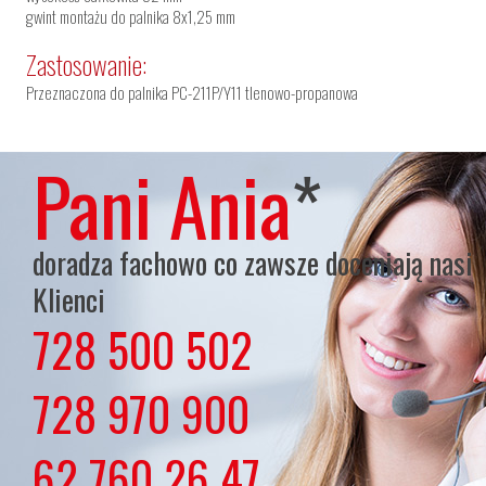
gwint montażu do palnika 8x1,25 mm
Zastosowanie:
Przeznaczona do palnika PC-211P/Y11 tlenowo-propanowa
Pani Ania
*
doradza fachowo co zawsze doceniają nasi
Klienci
728 500 502
lub
728 970 900
lub
62 760 26 47