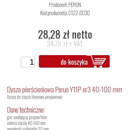
Producent:
PERUN
Kod producenta: C122-0030
28,28 zł netto
34,79 zł z VAT
do koszyka
Dysza pierścieniowa Perun Y11P nr3 40-100 mm
Dysza do cięcia tlenowo-propanowa
Dane techniczne:
gaz zasilający propan/tlen
zakres cięcia 40-100 mm
wysokość całkowita 32 mm