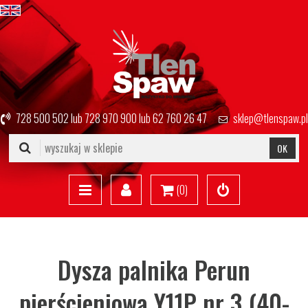
728 500 502
lub
728 970 900
lub
62 760 26 47
sklep@tlenspaw.pl
OK
(
0
)
Dysza palnika Perun
pierścieniowa Y11P nr 3 (40-