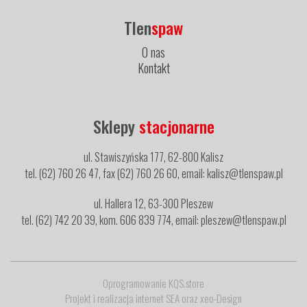
Tlen
spaw
O nas
Kontakt
Sklepy
stacjonarne
ul. Stawiszyńska 177, 62-800 Kalisz
tel. (62) 760 26 47, fax (62) 760 26 60, email: kalisz@tlenspaw.pl
ul. Hallera 12, 63-300 Pleszew
tel. (62) 742 20 39, kom. 606 839 774, email: pleszew@tlenspaw.pl
Oprogramowanie KQS.store
Projekt i realizacja
internet SEA
oraz
xeo-Design