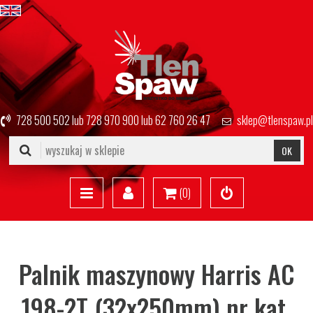
728 500 502
lub
728 970 900
lub
62 760 26 47
sklep@tlenspaw.pl
OK
(
0
)
Palnik maszynowy Harris AC
198-2T (32x250mm) nr kat.