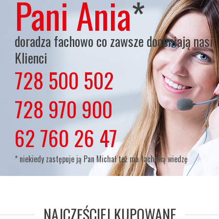
Pani Ania
*
doradza fachowo co zawsze doceniają nasi
Klienci
728 500 502
lub
728 970 900
lub
62 760 26 47
* niekiedy zastępuje ją Pan Michał też ma fachową wiedzę
NAJCZĘŚCIEJ KUPOWANE