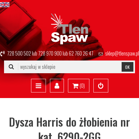
728 500 502
lub
728 970 900
lub
62 760 26 47
sklep@tlenspaw.pl
OK
(
0
)
Dysza Harris do żłobienia nr
kat. 6290-2GG