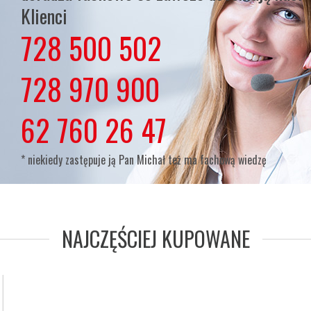
Klienci
728 500 502
lub
728 970 900
lub
62 760 26 47
* niekiedy zastępuje ją Pan Michał też ma fachową wiedzę
NAJCZĘŚCIEJ KUPOWANE