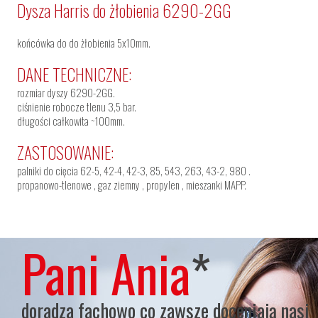
Dysza Harris do żłobienia 6290-2GG
końcówka do do żłobienia 5x10mm.
DANE TECHNICZNE:
rozmiar dyszy 6290-2GG.
ciśnienie robocze tlenu 3,5 bar.
długości całkowita ~100mm.
ZASTOSOWANIE:
palniki do cięcia 62-5, 42-4, 42-3, 85, 543, 263, 43-2, 980 .
propanowo-tlenowe , gaz ziemny , propylen , mieszanki MAPP.
Pani Ania
*
doradza fachowo co zawsze doceniają nasi