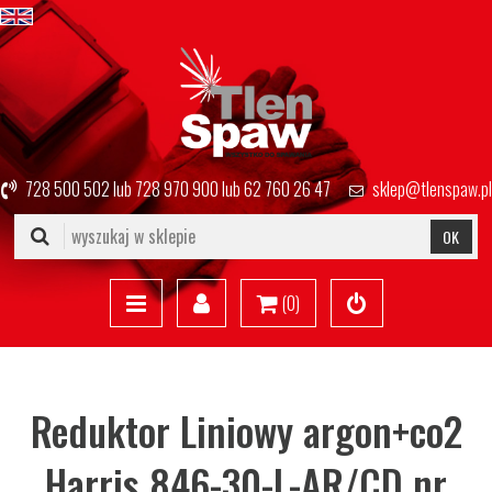
728 500 502
lub
728 970 900
lub
62 760 26 47
sklep@tlenspaw.pl
OK
(
0
)
Reduktor Liniowy argon+co2
Harris 846-30-L-AR/CD nr