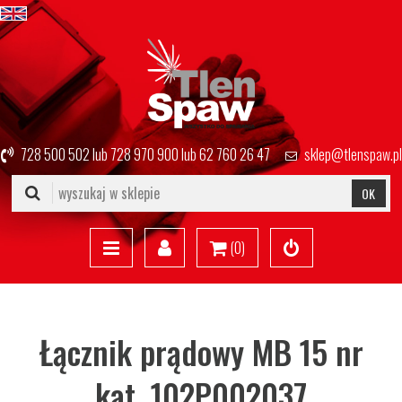
728 500 502
lub
728 970 900
lub
62 760 26 47
sklep@tlenspaw.pl
OK
(
0
)
Łącznik prądowy MB 15 nr
kat. 102P002037