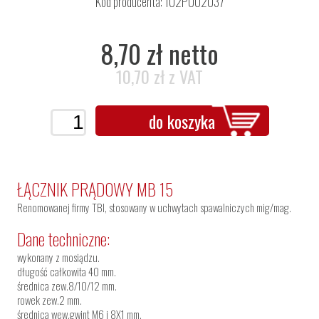
Kod producenta: 102P002037
8,70 zł netto
10,70 zł z VAT
do koszyka
ŁĄCZNIK PRĄDOWY MB 15
Renomowanej firmy TBI, stosowany w uchwytach spawalniczych mig/mag.
Dane techniczne:
wykonany z mosiądzu.
długość całkowita 40 mm.
średnica zew.8/10/12 mm.
rowek zew.2 mm.
średnica wew.gwint M6 i 8X1 mm.