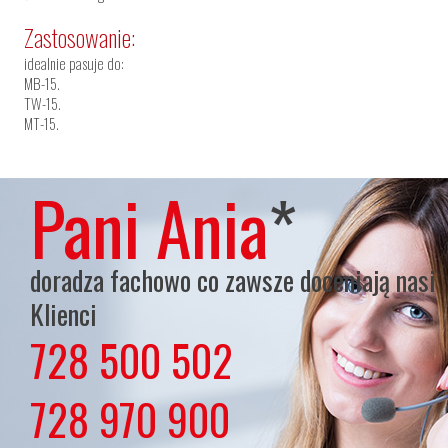
Zastosowanie:
idealnie pasuje do:
MB-15.
TW-15.
MT-15.
Pani Ania
*
doradza fachowo co zawsze doceniają nasi
Klienci
728 500 502
lub
728 970 900