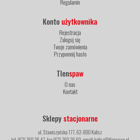
Regulamin
Konto
użytkownika
Rejestracja
Zaloguj się
Twoje zamówienia
Przypomnij hasło
Tlen
spaw
O nas
Kontakt
Sklepy
stacjonarne
ul. Stawiszyńska 177, 62-800 Kalisz
tel. (62) 760 26 47, fax (62) 760 26 60, email: kalisz@tlenspaw.pl