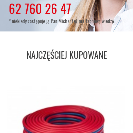
lub
62 760 26 47
* niekiedy zastępuje ją Pan Michał też ma fachową wiedzę
NAJCZĘŚCIEJ KUPOWANE