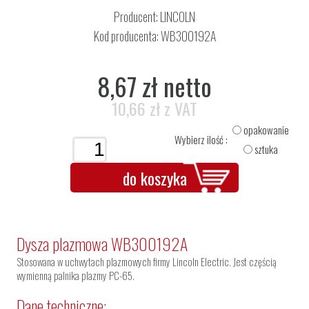
Producent:
LINCOLN
Kod producenta: WB300192A
8,67 zł netto
10,66 zł z VAT
opakowanie
Wybierz ilość :
sztuka
do koszyka
Dysza plazmowa WB300192A
Stosowana w uchwytach plazmowych firmy Lincoln Electric. Jest częścią
wymienną palnika plazmy PC-65.
Dane techniczne: