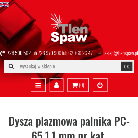
728 500 502
lub
728 970 900
lub
62 760 26 47
sklep@tlenspaw.pl
OK
(
0
)
Dysza plazmowa palnika PC-
65 1.1 mm nr kat.