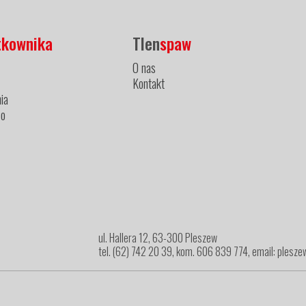
tkownika
Tlen
spaw
O nas
Kontakt
ia
ło
ul. Hallera 12, 63-300 Pleszew
tel. (62) 742 20 39, kom. 606 839 774, email: ples