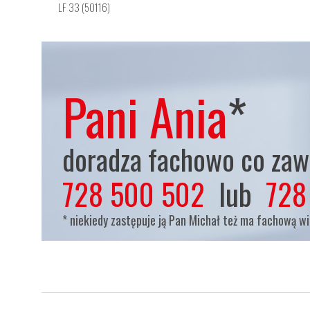
LF 33 (50116)
Pani Ania
*
doradza fachowo co zaws
728 500 502
lub
728
* niekiedy zastępuje ją Pan Michał też ma fachową w