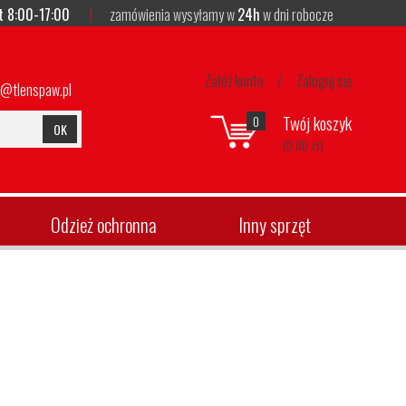
t 8:00-17:00
zamówienia wysyłamy w
24h
w dni robocze
Załóż konto
/
Zaloguj się
p@tlenspaw.pl
Twój koszyk
0
OK
(0,00 zł)
Odzież ochronna
Inny sprzęt