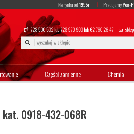
Na rynku od
1995r.
Pracujemy
Pon-P
728 500 502
lub
728 970 900
lub
62 760 26 47
skle
utowanie
Części zamienne
Chemia
r kat. 0918-432-068R