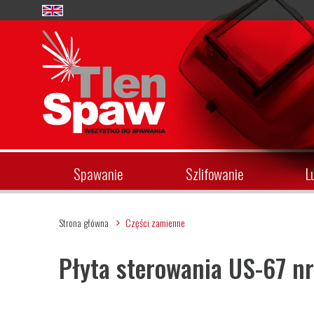
Spawanie
Szlifowanie
L
Strona główna
Części zamienne
Płyta sterowania US-67 n