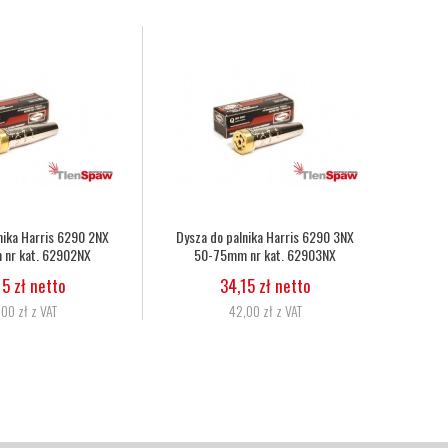
enowo-acetylenowy duet fi
Wąż tlenowy fi 6,3
,3mm, 8,0mm nr kat.
5,07 zł netto
272333086010
6,24 zł z VAT
11,06 zł netto
13,60 zł z VAT