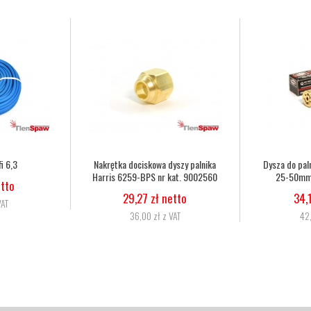
ka Harris 6290 2NX
Dysza do palnika Harris 6290 3NX
Wąż tl
 kat. 62902NX
50-75mm nr kat. 62903NX
6
 zł netto
34,15 zł netto
 zł z VAT
42,00 zł z VAT