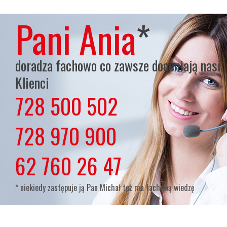
Pani Ania
*
doradza fachowo co zawsze doceniają nasi
Klienci
728 500 502
lub
728 970 900
lub
62 760 26 47
* niekiedy zastępuje ją Pan Michał też ma fachową wiedzę