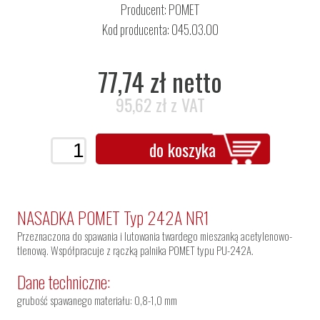
Producent:
POMET
Kod producenta: 045.03.00
77,74 zł netto
95,62 zł z VAT
do koszyka
NASADKA POMET Typ 242A NR1
Przeznaczona do spawania i lutowania twardego mieszanką acetylenowo-
tlenową. Współpracuje z rączką palnika POMET typu PU-242A.
Dane techniczne:
grubość spawanego materiału: 0,8-1,0 mm