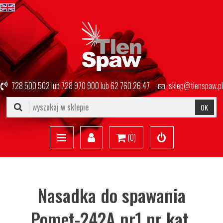
728 500 502
lub
728 970 900
lub
62 760 26 47
sklep@tlenspaw.pl
OK
(
0
)
Nasadka do spawania
Pomet-242A nr1 nr kat.