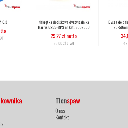
o palnika Harris 6290 2NX
Dysza do palnika Harris 6290 3NX
50mm nr kat. 62902NX
50-75mm nr kat. 62903NX
34,15 zł netto
34,15 zł netto
42,00 zł z VAT
42,00 zł z VAT
tkownika
Tlen
spaw
O nas
Kontakt
ia