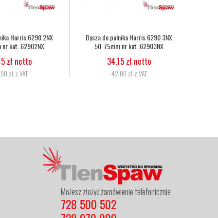
Wąż tlenowo-acetylenowy duet fi
Wąż tlenowy fi 6,3
6,3mm, 8,0mm nr kat.
5,07 zł netto
272333086010
6,24 zł z VAT
11,06 zł netto
13,60 zł z VAT
Możesz złożyć zamówienie telefonicznie
728 500 502
728 970 900