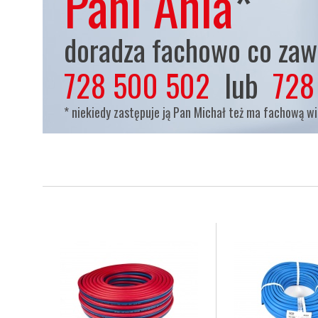
Pani Ania
*
doradza fachowo co zaws
728 500 502
lub
728
* niekiedy zastępuje ją Pan Michał też ma fachową w