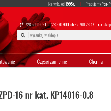
Na rynku od
1995r.
Pracujemy
Pon-P
728 500 502
lub
728 970 900
lub
62 760 26 47
skle
utowanie
Części zamienne
Chemia
ZPD-16 nr kat. KP14016-0.8