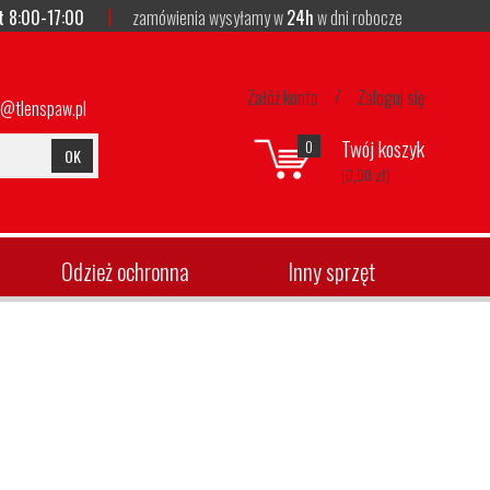
t 8:00-17:00
zamówienia wysyłamy w
24h
w dni robocze
Załóż konto
/
Zaloguj się
p@tlenspaw.pl
Twój koszyk
0
OK
(0,00 zł)
Odzież ochronna
Inny sprzęt