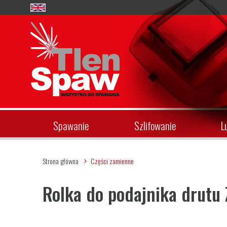
Spawanie
Szlifowanie
L
Strona główna
Części zamienne
Rolka do podajnika drutu 