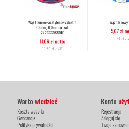
nowy fi 6,3
Nakrętka dociskowa dyszy palnika
Dysza d
Harris 6259-BPS nr kat. 9002560
25-
zł netto
29,27 zł netto
zł z VAT
36,00 zł z VAT
Warto
wiedzieć
Konto
uży
Koszty wysyłki
Rejestracja
Gwarancje
Zaloguj się
Polityka prywatności
Twoje zamówien