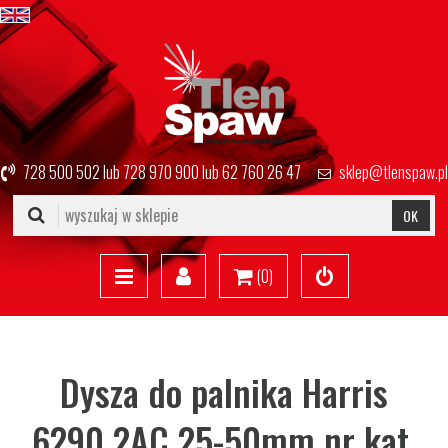
728 500 502
lub
728 970 900
lub
62 760 26 47
sklep@tlenspaw.pl
OK
(
0
)
Dysza do palnika Harris
6290 2AC 25-50mm nr kat.