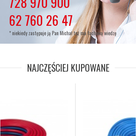
lub
728 970 900
lub
62 760 26 47
* niekiedy zastępuje ją Pan Michał też ma fachową wiedzę
NAJCZĘŚCIEJ KUPOWANE