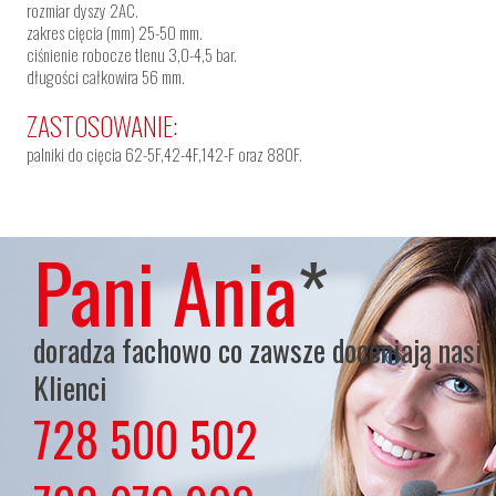
rozmiar dyszy 2AC.
zakres cięcia (mm) 25-50 mm.
ciśnienie robocze tlenu 3,0-4,5 bar.
długości całkowira 56 mm.
ZASTOSOWANIE:
palniki do cięcia 62-5F,42-4F,142-F oraz 880F.
Pani Ania
*
doradza fachowo co zawsze doceniają nasi
Klienci
728 500 502