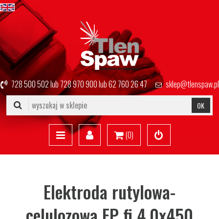
728 500 502
lub
728 970 900
lub
62 760 26 47
sklep@tlenspaw.pl
OK
(
0
)
Elektroda rutylowa-
celulozowa EP fi 4,0x450