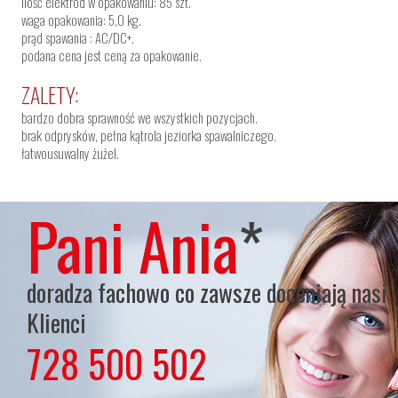
ilość elektrod w opakowaniu: 85 szt.
waga opakowania: 5,0 kg.
prąd spawania : AC/DC+.
podana cena jest ceną za opakowanie.
ZALETY:
bardzo dobra sprawność we wszystkich pozycjach.
brak odprysków, pełna kątrola jeziorka spawalniczego.
łatwousuwalny żużel.
Pani Ania
*
doradza fachowo co zawsze doceniają nasi
Klienci
728 500 502