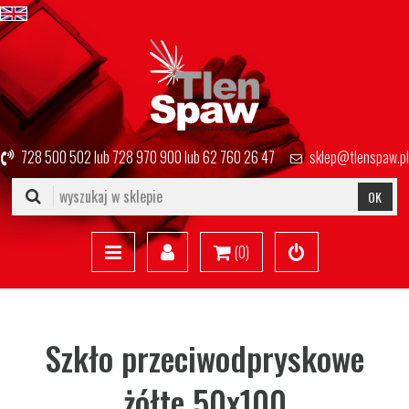
728 500 502
lub
728 970 900
lub
62 760 26 47
sklep@tlenspaw.pl
OK
(
0
)
Szkło przeciwodpryskowe
żółte 50x100