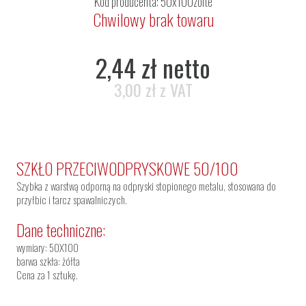
Kod producenta: 50x100zolte
Chwilowy brak towaru
2,44 zł netto
3,00 zł z VAT
SZKŁO PRZECIWODPRYSKOWE 50/100
Szybka z warstwą odporną na odpryski stopionego metalu, stosowana do
przyłbic i tarcz spawalniczych.
Dane techniczne:
wymiary: 50X100
barwa szkła: żółta
Cena za 1 sztukę.