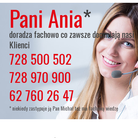
Pani Ania
*
doradza fachowo co zawsze doceniają nasi
Klienci
728 500 502
lub
728 970 900
lub
62 760 26 47
* niekiedy zastępuje ją Pan Michał też ma fachową wiedzę