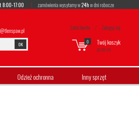
t 8:00-17:00
zamówienia wysyłamy w
24h
w dni robocze
Załóż konto
/
Zaloguj się
p@tlenspaw.pl
Twój koszyk
0
OK
(0,00 zł)
Odzież ochronna
Inny sprzęt