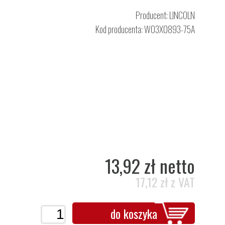
Producent:
LINCOLN
Kod producenta: W03X0893-75A
13,92 zł netto
17,12 zł z VAT
do koszyka