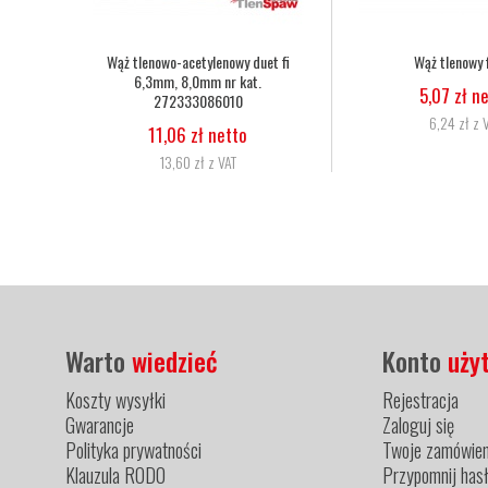
nowy fi 6,3
Nakrętka dociskowa dyszy palnika
Dysza d
Harris 6259-BPS nr kat. 9002560
25-
zł netto
29,27 zł netto
zł z VAT
36,00 zł z VAT
Warto
wiedzieć
Konto
uży
Koszty wysyłki
Rejestracja
Gwarancje
Zaloguj się
Polityka prywatności
Twoje zamówien
Klauzula RODO
Przypomnij has