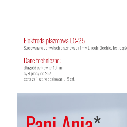
Elektroda plazmowa LC-25
Stosowana w uchwytach plazmowych firmy Lincoln Electric. Jest częś
Dane techniczne:
długość całkowita: 19 mm
cykl pracy:do 25A
cena za 1 szt. w opakowaniu 5 szt.
Pani Ania
*