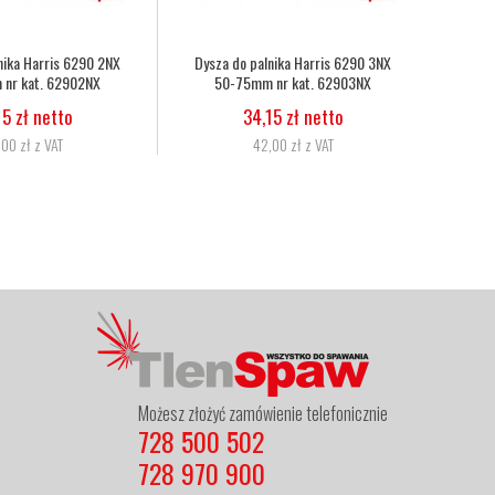
Wąż tlenowo-acetylenowy duet fi
Wąż tlenowy fi 6,3
6,3mm, 8,0mm nr kat.
5,07 zł netto
272333086010
6,24 zł z VAT
11,06 zł netto
13,60 zł z VAT
Możesz złożyć zamówienie telefonicznie
728 500 502
728 970 900