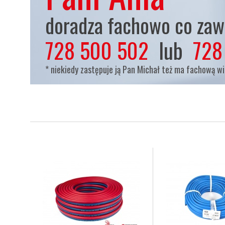
doradza fachowo co zaws
728 500 502
lub
728
* niekiedy zastępuje ją Pan Michał też ma fachową w