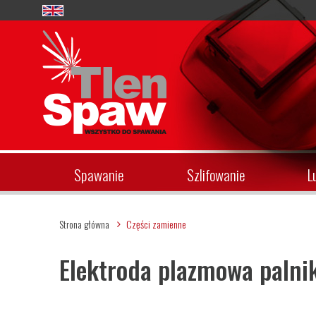
Spawanie
Szlifowanie
L
Strona główna
Części zamienne
Elektroda plazmowa palni