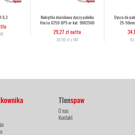
o palnika Harris 6290 2NX
Dysza do palnika Harris 6290 3NX
50mm nr kat. 62902NX
50-75mm nr kat. 62903NX
34,15 zł netto
34,15 zł netto
42,00 zł z VAT
42,00 zł z VAT
tkownika
Tlen
spaw
O nas
Kontakt
ia
ło