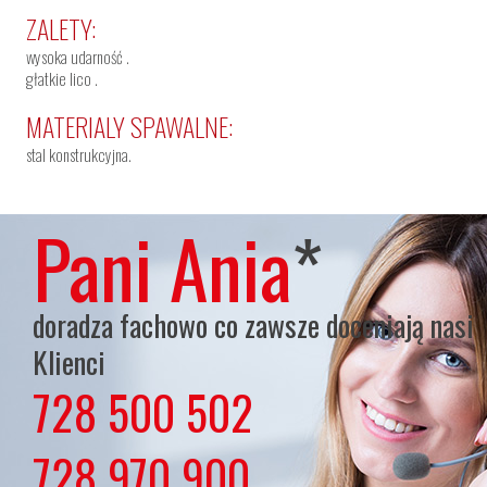
ZALETY:
wysoka udarność .
głatkie lico .
MATERIALY SPAWALNE:
stal konstrukcyjna.
Pani Ania
*
doradza fachowo co zawsze doceniają nasi
Klienci
728 500 502
lub
728 970 900