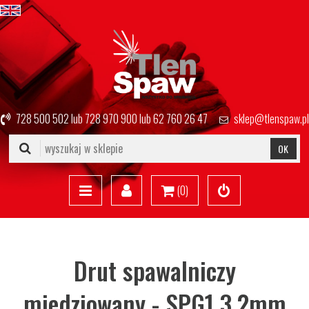
728 500 502
lub
728 970 900
lub
62 760 26 47
sklep@tlenspaw.pl
OK
(
0
)
Drut spawalniczy
miedziowany - SPG1 3,2mm