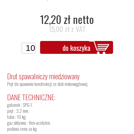
12,20 zł netto
15,00 zł z VAT
do koszyka
Drut spawalniczy miedziowany
Pręt do spawania konstrukcji ze stali niskowęglowej.
DANE TECHNICZNE:
gatunek : SPG-1.
pręt : 3,2 mm.
tuba : 10 kg.
gaz aktywny : tlen-acetylen.
podana cena za kg.