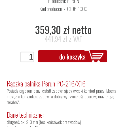
Producent:
PERUN
Kod producenta: C196-1000
359,30 zł netto
441,94 zł z VAT
do koszyka
Rączka palnika Perun PC-216/X16
Posiada ergonomiczny kształt zapewniający wysoki komfort pracy. Mocna
mosiężna konstrukcja zapewnia dobrą wytrzymałość udarową oraz długą
trwałość.
Dane techniczne:
długość: ok. 210 mm (bez końcówek przewodów)