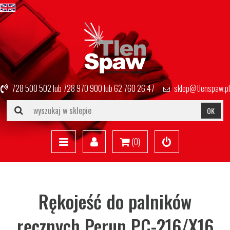
728 500 502
lub
728 970 900
lub
62 760 26 47
sklep@tlenspaw.pl
OK
(
0
)
Rękojeść do palników
ręcznych Perun PC-216/X16